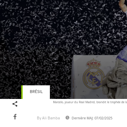
BRÉSIL
Volume
Marcelo, joueur du Real Madrid, brandit le trophée de la 
90%
Dernière MAJ:
07/02/2025
By Ali Bamba