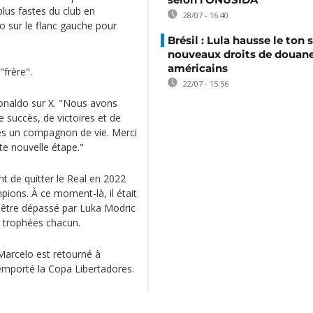
 plus fastes du club en
28/07 - 16:40
o sur le flanc gauche pour
Brésil : Lula hausse le ton s
nouveaux droits de douan
américains
"frère".
22/07 - 15:56
 Ronaldo sur X. "Nous avons
 succès, de victoires et de
 es un compagnon de vie. Merci
tte nouvelle étape."
t de quitter le Real en 2022
ions. À ce moment-là, il était
t d'être dépassé par Luka Modric
 trophées chacun.
Marcelo est retourné à
emporté la Copa Libertadores.