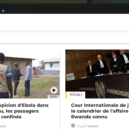
KIGALI
02:05
spicion d'Ebola dans
Cour Internationale de j
u, les passagers
le calendrier de l'affair
 confinés
Rwanda connu
eures
Il y a 7 heures