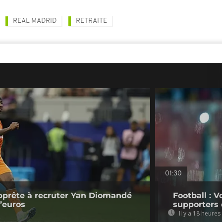
REAL MADRID
RETRAITE
01:30
pprête à recruter Yan Diomandé
Football : V
d’euros
supporters 
Il y a 18 heures