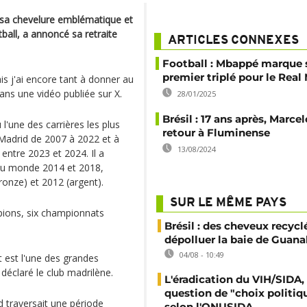
 sa chevelure emblématique et
otball, a annoncé sa retraite
ARTICLES CONNEXES
Football : Mbappé marque 
premier triplé pour le Real
is j'ai encore tant à donner au
dans une vidéo publiée sur X.
28/01/2025
Brésil : 17 ans après, Marce
'une des carrières les plus
retour à Fluminense
Madrid de 2007 à 2022 et à
13/08/2024
entre 2023 et 2024. Il a
 du monde 2014 et 2018,
onze) et 2012 (argent).
SUR LE MÊME PAYS
pions, six championnats
Brésil : des cheveux recycl
dépolluer la baie de Guana
04/08 - 10:49
et est l'une des grandes
déclaré le club madrilène.
L'éradication du VIH/SIDA,
question de "choix politiq
d traversait une période
selon l'ONUSIDA