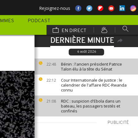
Rejoignez-nous
AMMES
PODCAST
EN DIRECT
DERNIÈRE MINUTE
6 août 2026
Bénin : l'ancien président Patrice
22:48
Talon élu à la tête du Sénat
Cour Internationale de justice : le
22:12
calendrier de l'affaire RDC-Rwanda
connu
RDC : suspicion d'Ebola dans un
21:08
bateau, les passagers testés et
confinés
PUBLICITÉ