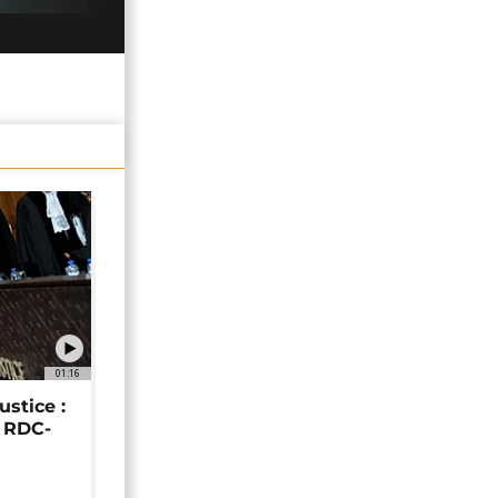
01:16
ustice :
e RDC-