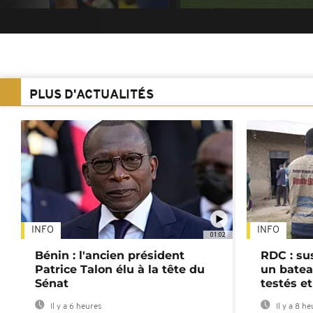
PLUS D'ACTUALITÉS
INFO
INFO
01:02
Bénin : l'ancien président
RDC : su
Patrice Talon élu à la tête du
un batea
Sénat
testés et
Il y a 6 heures
Il y a 8 h