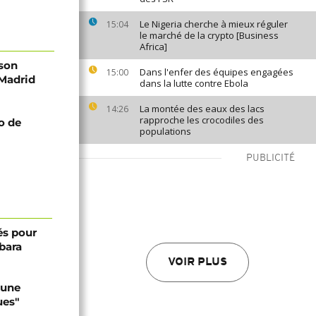
Le Nigeria cherche à mieux réguler
15:04
le marché de la crypto [Business
Africa]
son
Dans l'enfer des équipes engagées
15:00
 Madrid
dans la lutte contre Ebola
La montée des eaux des lacs
14:26
rapproche les crocodiles des
lo de
populations
PUBLICITÉ
és pour
bara
VOIR PLUS
 une
ues"