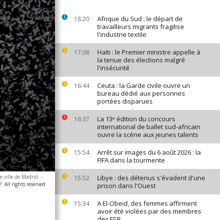
Afrique du Sud : le départ de
18:20
travailleurs migrants fragilise
l'industrie textile
Haïti : le Premier ministre appelle à
17:08
la tenue des élections malgré
l'insécurité
Ceuta : la Garde civile ouvre un
16:44
bureau dédié aux personnes
portées disparues
La 13ᵉ édition du concours
16:37
international de ballet sud-africain
ouvre la scène aux jeunes talents
Arrêt sur images du 6 août 2026 : la
15:54
FIFA dans la tourmente
e ville de Madrid
-
Libye : des détenus s'évadent d'une
15:52
All rights reserved
prison dans l'Ouest
A El-Obeid, des femmes affirment
15:34
avoir été violées par des membres
des FSR