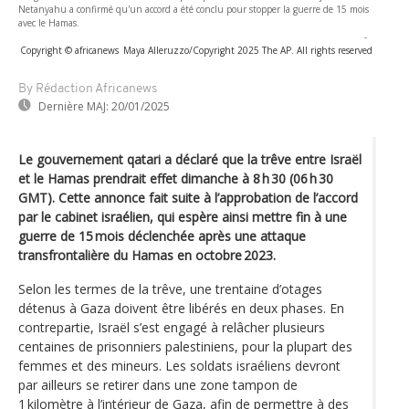
Netanyahu a confirmé qu'un accord a été conclu pour stopper la guerre de 15 mois
avec Ie Hamas.
-
Copyright © africanews
Maya Alleruzzo/Copyright 2025 The AP. All rights reserved
By Rédaction Africanews
Dernière MAJ:
20/01/2025
Le gouvernement qatari a déclaré que la trêve entre Israël
et le Hamas prendrait effet dimanche à 8 h 30 (06 h 30
GMT). Cette annonce fait suite à l’approbation de l’accord
par le cabinet israélien, qui espère ainsi mettre fin à une
guerre de 15 mois déclenchée après une attaque
transfrontalière du Hamas en octobre 2023.
Selon les termes de la trêve, une trentaine d’otages
détenus à Gaza doivent être libérés en deux phases. En
contrepartie, Israël s’est engagé à relâcher plusieurs
centaines de prisonniers palestiniens, pour la plupart des
femmes et des mineurs. Les soldats israéliens devront
par ailleurs se retirer dans une zone tampon de
1 kilomètre à l’intérieur de Gaza, afin de permettre à des