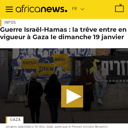
Passer
au
contenu
principal
INFOS
Guerre Israël-Hamas : la trêve entre en
vigueur à Gaza le dimanche 19 janvier
GAZA
Les gens rassemblés à Tel Aviv, Israël, après que le Premier ministre Benjamin