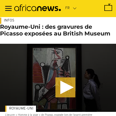
Passer
au
contenu
principal
INFOS
Royaume-Uni : des gravures de
Picasso exposées au British Museum
ROYAUME-UNI
L'œuvre « Homme à la pipe » de Picasso, exposée lors de l'avant-première