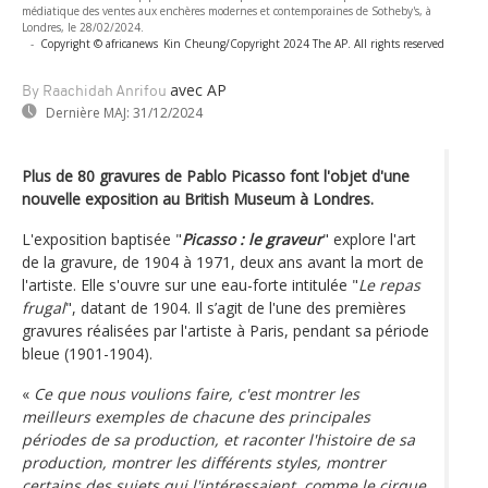
médiatique des ventes aux enchères modernes et contemporaines de Sotheby's, à
Londres, le 28/02/2024.
-
Copyright © africanews
Kin Cheung/Copyright 2024 The AP. All rights reserved
avec AP
By Raachidah Anrifou
Dernière MAJ:
31/12/2024
Plus de 80 gravures de Pablo Picasso font l'objet d'une
nouvelle exposition au British Museum à Londres.
L'exposition baptisée "
Picasso : le graveur
" explore l'art
de la gravure, de 1904 à 1971, deux ans avant la mort de
l'artiste. Elle s'ouvre sur une eau-forte intitulée "
Le repas
frugal
", datant de 1904. Il s’agit de l'une des premières
gravures réalisées par l'artiste à Paris, pendant sa période
bleue (1901-1904).
«
Ce que nous voulions faire, c'est montrer les
meilleurs exemples de chacune des principales
périodes de sa production, et raconter l'histoire de sa
production, montrer les différents styles, montrer
certains des sujets qui l'intéressaient, comme le cirque,