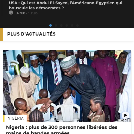
USA : Qui est Abdul El-Sayed, l’Américano-Égyptien qui
bouscule les démocrates ?
07/08 - 13:28
PLUS D'ACTUALITÉS
NIGÉRIA
02:08
Nigeria : plus de 300 personnes libérées des
mains de bandes armées