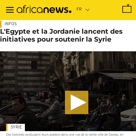
Passer
au
contenu
principal
INFOS
L'Egypte et la Jordanie lancent des
initiatives pour soutenir la Syrie
SYRIE
Des hommes conduisent leurs scooters dans une rue de la vieille ville de Damas, en