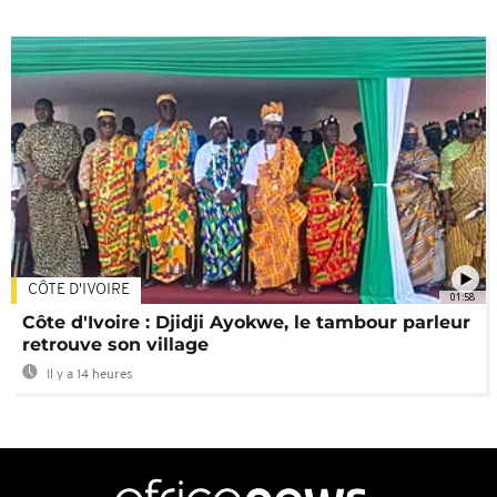
CÔTE D'IVOIRE
01:58
Côte d'Ivoire : Djidji Ayokwe, le tambour parleur
retrouve son village
Il y a 14 heures