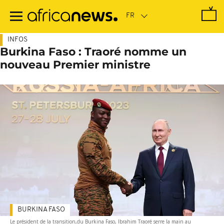
Passer
au
contenu
principal
INFOS
Burkina Faso : Traoré nomme un
nouveau Premier ministre
BURKINA FASO
Le président de la transition,du Burkina Faso, Ibrahim Traoré serre la main au