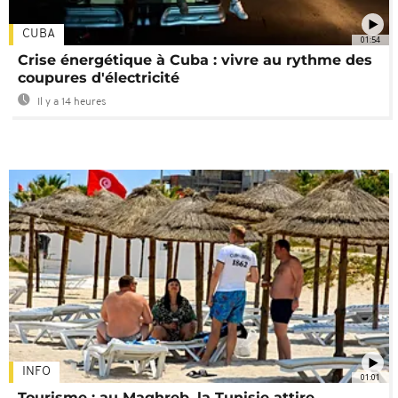
CUBA
01:54
Crise énergétique à Cuba : vivre au rythme des
coupures d'électricité
Il y a 14 heures
INFO
01:01
Tourisme : au Maghreb, la Tunisie attire