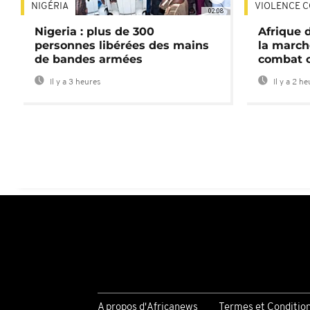
NIGÉRIA
VIOLENCE C
02:08
Nigeria : plus de 300
Afrique 
personnes libérées des mains
la march
de bandes armées
combat 
Il y a 3 heures
Il y a 2 h
A propos d'Africanews
Termes et Conditio