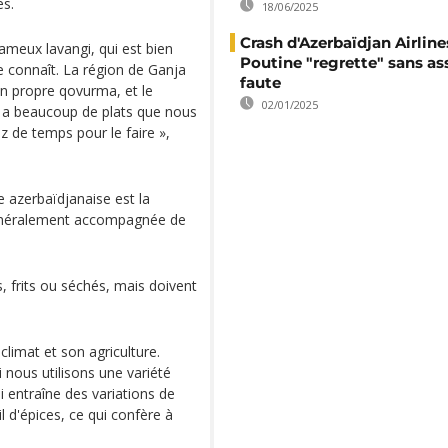
és.
18/06/2025
Crash d'Azerbaïdjan Airlines
ameux lavangi, qui est bien
Poutine "regrette" sans as
e connaît. La région de Ganja
faute
n propre qovurma, et le
02/01/2025
 y a beaucoup de plats que nous
 de temps pour le faire »,
ne azerbaïdjanaise est la
généralement accompagnée de
s, frits ou séchés, mais doivent
climat et son agriculture.
 nous utilisons une variété
i entraîne des variations de
l d'épices, ce qui confère à