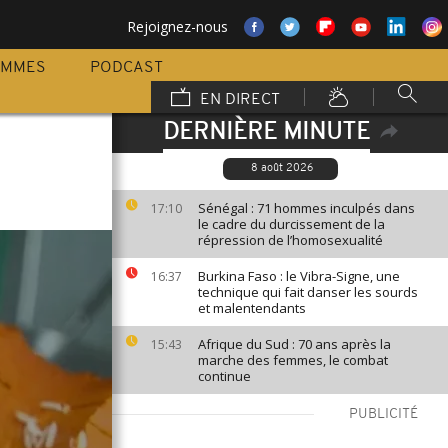
Rejoignez-nous
AMMES
PODCAST
EN DIRECT
DERNIÈRE MINUTE
8 août 2026
Sénégal : 71 hommes inculpés dans
17:10
le cadre du durcissement de la
répression de l’homosexualité
Burkina Faso : le Vibra-Signe, une
16:37
technique qui fait danser les sourds
et malentendants
Afrique du Sud : 70 ans après la
15:43
marche des femmes, le combat
continue
PUBLICITÉ