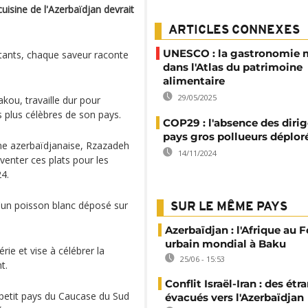
uisine de l'Azerbaïdjan devrait
ARTICLES CONNEXES
UNESCO : la gastronomie 
atants, chaque saveur raconte
dans l'Atlas du patrimoine
alimentaire
29/05/2025
kou, travaille dur pour
 plus célèbres de son pays.
COP29 : l'absence des diri
pays gros pollueurs déplor
ine azerbaïdjanaise, Rzazadeh
14/11/2024
venter ces plats pour les
4.
 d'un poisson blanc déposé sur
SUR LE MÊME PAYS
Azerbaïdjan : l'Afrique au
urbain mondial à Baku
rie et vise à célébrer la
25/06 - 15:53
t.
Conflit Israël-Iran : des étr
 petit pays du Caucase du Sud
évacués vers l'Azerbaïdjan