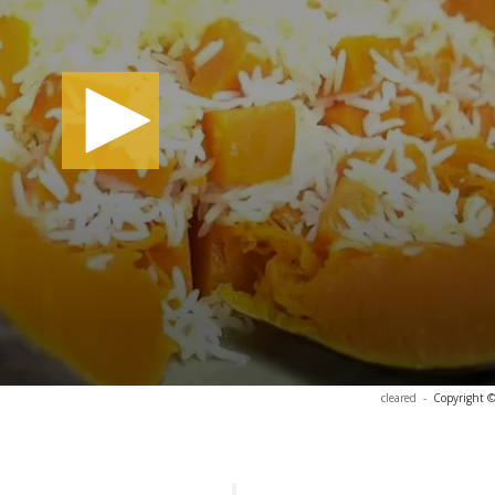
cleared
-
Copyright ©