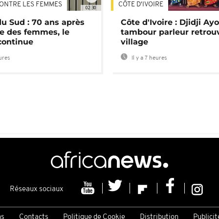
ONTRE LES FEMMES
CÔTE D'IVOIRE
02:30
du Sud : 70 ans après
Côte d'Ivoire : Djidji Ay
e des femmes, le
tambour parleur retrou
continue
village
eures
Il y a 7 heures
Réseaux sociaux
ns
Contacts
Politique de Cookie
Distribution
Publicit