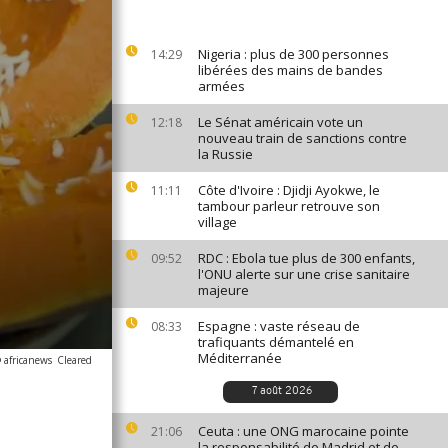
Nigeria : plus de 300 personnes
14:29
libérées des mains de bandes
armées
Le Sénat américain vote un
12:18
nouveau train de sanctions contre
la Russie
Côte d'Ivoire : Djidji Ayokwe, le
11:11
tambour parleur retrouve son
village
RDC : Ebola tue plus de 300 enfants,
09:52
l'ONU alerte sur une crise sanitaire
majeure
Espagne : vaste réseau de
08:33
trafiquants démantelé en
Méditerranée
 africanews
Cleared
7 août 2026
Ceuta : une ONG marocaine pointe
21:06
la responsabilité de Madrid et de