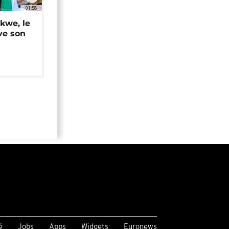
01:58
okwe, le
ve son
é
Jobs
Apps
Widgets
Euronews