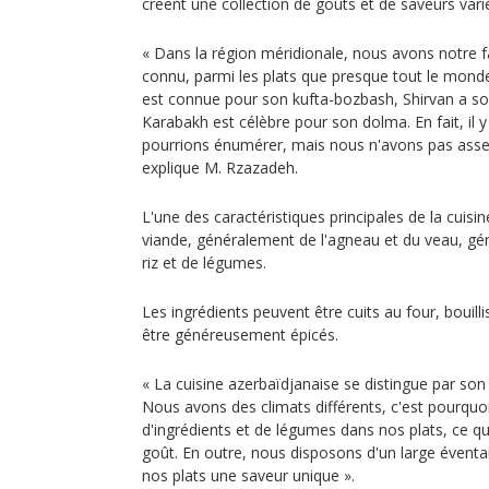
créent une collection de goûts et de saveurs vari
« Dans la région méridionale, nous avons notre f
connu, parmi les plats que presque tout le mond
est connue pour son kufta-bozbash, Shirvan a so
Karabakh est célèbre pour son dolma. En fait, il
pourrions énumérer, mais nous n'avons pas assez
explique M. Rzazadeh.
L'une des caractéristiques principales de la cuisi
viande, généralement de l'agneau et du veau, 
riz et de légumes.
Les ingrédients peuvent être cuits au four, bouilli
être généreusement épicés.
« La cuisine azerbaïdjanaise se distingue par son 
Nous avons des climats différents, c'est pourquoi
d'ingrédients et de légumes dans nos plats, ce qu
goût. En outre, nous disposons d'un large éventai
nos plats une saveur unique ».