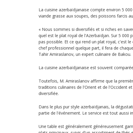
La cuisine azerbaïdjanaise compte environ 5 000 
viande grasse aux soupes, des poissons farcis aux
« Nous sommes si diversifiés et si riches en saveu
quel est le plat royal de l'Azerbaïdjan. Sur 5 000 
pas possible. Et ce qui rend un plat royal, c'est le 
chef professionnel quelque part, il fera de chaque 
Tahir Amiraslanov, un expert culinaire de Bakou.
La cuisine azerbaïdjanaise est souvent comparée à
Toutefois, M. Amiraslanov affirme que la premièr
traditions culinaires de l'Orient et de l'Occident e
diversifiée.
Dans le plus pur style azerbaïdjanais, la dégusta
partie de l'événement. Le service est tout aussi i
Une table est généralement généreusement garnie
plats principaux, suivis d'un assortiment de thés e