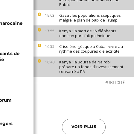
Rabat
Gaza : les populations sceptiques
19:03
malgré le plan de paix de Trump
marocaine
Kenya : la mort de 15 éléphants
17:55
dans un parc fait polémique
Crise énergétique à Cuba : vivre au
16:55
rythme des coupures d'électricité
geants de
ée
Kenya : la Bourse de Nairobi
16:40
prépare un fonds d’investissement
consacré à l’IA
PUBLICITÉ
 Forum
angers
VOIR PLUS