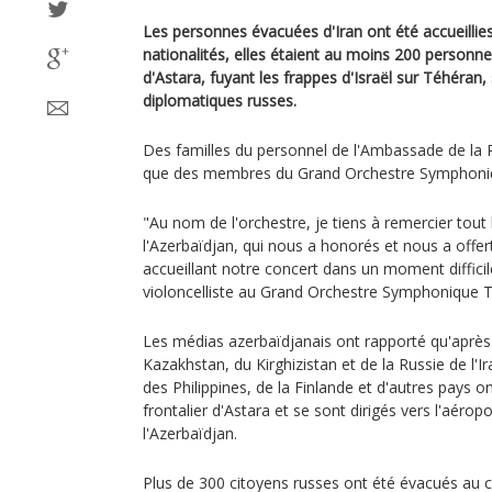
Les personnes évacuées d'Iran ont été accueillie
nationalités, elles étaient au moins 200 personnes
d'Astara, fuyant les frappes d'Israël sur Téhéran, 
diplomatiques russes.
Des familles du personnel de l'Ambassade de la R
que des membres du Grand Orchestre Symphoniq
"Au nom de l'orchestre, je tiens à remercier tou
l'Azerbaïdjan, qui nous a honorés et nous a offer
accueillant notre concert dans un moment difficil
violoncelliste au Grand Orchestre Symphonique T
Les médias azerbaïdjanais ont rapporté qu'après 
Kazakhstan, du Kirghizistan et de la Russie de l'I
des Philippines, de la Finlande et d'autres pays o
frontalier d'Astara et se sont dirigés vers l'aérop
l'Azerbaïdjan.
Plus de 300 citoyens russes ont été évacués au 