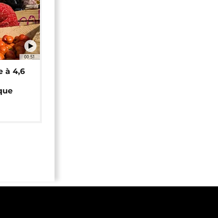
00:51
e à 4,6
que