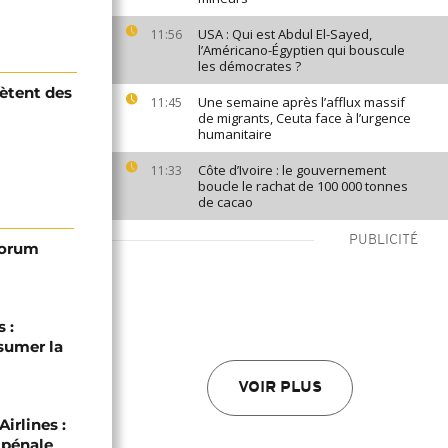
USA : Qui est Abdul El-Sayed,
11:56
l’Américano-Égyptien qui bouscule
les démocrates ?
iètent des
Une semaine après l’afflux massif
11:45
de migrants, Ceuta face à l’urgence
humanitaire
Côte d’Ivoire : le gouvernement
11:33
boucle le rachat de 100 000 tonnes
de cacao
PUBLICITÉ
 Forum
 :
sumer la
VOIR PLUS
irlines :
 pénale