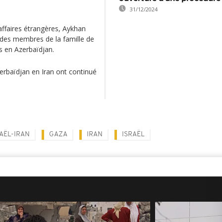
31/12/2024
affaires étrangères, Aykhan
 des membres de la famille de
s en Azerbaïdjan.
zerbaïdjan en Iran ont continué
RAËL-IRAN
GAZA
IRAN
ISRAËL