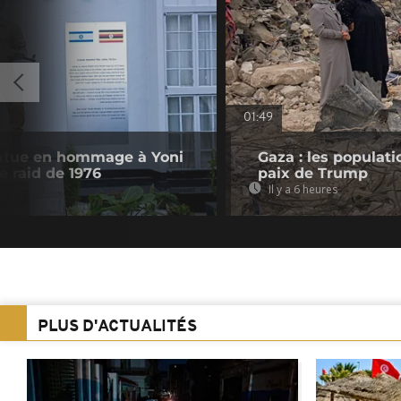
01:49
tatue en hommage à Yoni
Gaza : les populat
e raid de 1976
paix de Trump
Il y a 6 heures
PLUS D'ACTUALITÉS