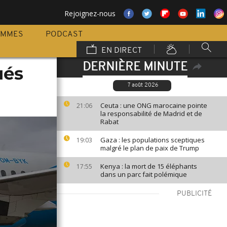
Rejoignez-nous
AMMES
PODCAST
EN DIRECT
DERNIÈRE MINUTE
ués
7 août 2026
Ceuta : une ONG marocaine pointe
21:06
la responsabilité de Madrid et de
Rabat
Gaza : les populations sceptiques
19:03
malgré le plan de paix de Trump
Kenya : la mort de 15 éléphants
17:55
dans un parc fait polémique
PUBLICITÉ