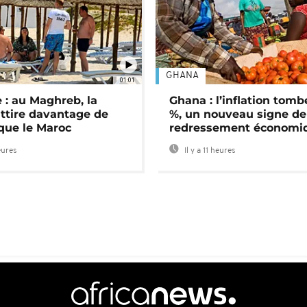
GHANA
01:01
 : au Maghreb, la
Ghana : l’inflation tomb
attire davantage de
%, un nouveau signe de
 que le Maroc
redressement économi
eures
Il y a 11 heures