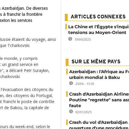
s Azerbaïdjan. De diverses
 à franchir la frontière
ARTICLES CONNEXES
selon les services
La Chine et l'Égypte s'inqu
tensions au Moyen-Orient
ussie étaient du voyage, ainsi
19/06/2025
ue Tchaïkovski.
t le monde, y compris
SUR LE MÊME PAYS
t un grand service en
e", a délcaré Petr Suraykin,
Azerbaïdjan : l'Afrique au
chaïkovski.
urbain mondial à Baku
25/06 - 15:53
l'évacuation des citoyens du
Crash d'Azerbaïdjan Airlines
ran, des citoyens du Portugal,
Poutine "regrette" sans as
nt franchi le poste de contrôle
faute
ort de Bakou, la capitale de
02/01/2025
Crash du vol d'Azerbaïdjan A
cours du week-end, selon le
ouverture d'une procédure