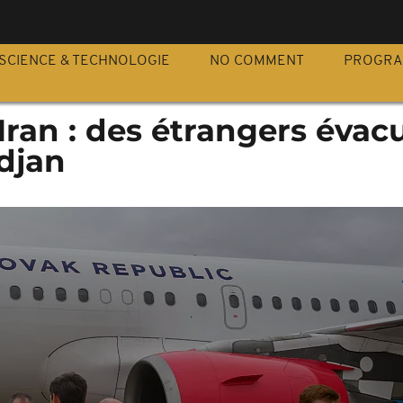
S
SCIENCE & TECHNOLOGIE
NO COMMENT
PROGR
-Iran : des étrangers évac
ïdjan