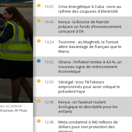
Crise énergétique à Cuba : vivre au
16:55
rythme des coupures d'électricité
Kenya : la Bourse de Nairobi
16:40
prépare un fonds d’investissement
consacré à l’IA
Tourisme : au Maghreb, la Tunisie
14:24
attire davantage de français que le
Maroc
Ghana : l’inflation tombe à 4,6 %, un
13:52
nouveau signe de redressement
économique
Sénégal : trois TikTokeurs
12:53
emprisonnés pour avoir critiqué le
président Faye
Kenya : un fauteuil roulant
12:48
man, en Jordanie.
-
écologique et abordable pour les
africanews
AP Photo
enfants
Meta condamné à 942 millions de
12:08
dollars pour non protection des
mineurs