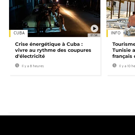
CUBA
INFO
01:54
Crise énergétique à Cuba :
Tourisme
vivre au rythme des coupures
Tunisie 
d'électricité
français
Il y a 8 heures
Il y a 10 h