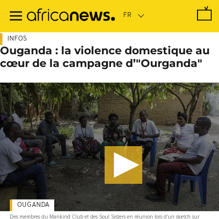
Passer
au
contenu
principal
INFOS
Ouganda : la violence domestique au
cœur de la campagne d’"Ourganda"
OUGANDA
Des membres du Mankind Club et des Soul Sisters en réunion lors d'un sketch sur