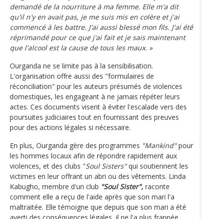
demandé de la nourriture à ma femme. Elle m'a dit
qu'il n'y en avait pas, je me suis mis en colère et j'ai
commencé à les battre. J'ai aussi blessé mon fils. J'ai été
réprimandé pour ce que j'ai fait et je sais maintenant
que l'alcool est la cause de tous les maux. »
Ourganda ne se limite pas à la sensibilisation.
L'organisation offre aussi des "formulaires de
réconciliation" pour les auteurs présumés de violences
domestiques, les engageant à ne jamais répéter leurs
actes. Ces documents visent à éviter l'escalade vers des
poursuites judiciaires tout en fournissant des preuves
pour des actions légales si nécessaire.
En plus, Ourganda gère des programmes
"Mankind"
pour
les hommes locaux afin de répondre rapidement aux
violences, et des clubs "
Soul Sisters"
qui soutiennent les
victimes en leur offrant un abri ou des vêtements. Linda
Kabugho, membre d'un club
"Soul Sister",
raconte
comment elle a reçu de l'aide après que son mari l'a
maltraitée. Elle témoigne que depuis que son mari a été
averti des conséquences légales, il ne l'a plus frappée.