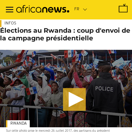
Passer
au
contenu
principal
INFOS
Élections au Rwanda : coup d'envoi de
la campagne présidentielle
RWANDA
Sur cette photo prise le mercredi 26 juillet 2017, des partisans du président