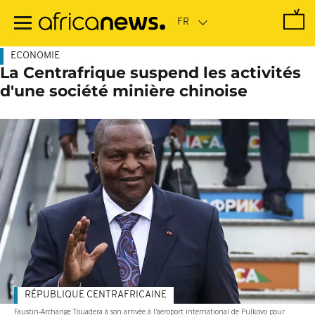
Passer
au
contenu
principal
ECONOMIE
La Centrafrique suspend les activités
d'une société minière chinoise
RÉPUBLIQUE CENTRAFRICAINE
Faustin-Archange Touadera à son arrivée à l'aéroport international de Pulkovo pour