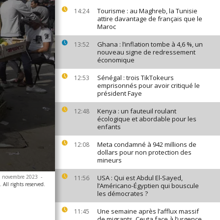
Tourisme : au Maghreb, la Tunisie
14:24
attire davantage de français que le
Maroc
Ghana : l’inflation tombe à 4,6 %, un
13:52
nouveau signe de redressement
économique
Sénégal : trois TikTokeurs
12:53
emprisonnés pour avoir critiqué le
président Faye
Kenya : un fauteuil roulant
12:48
écologique et abordable pour les
enfants
Meta condamné à 942 millions de
12:08
dollars pour non protection des
mineurs
25 novembre 2023
-
USA : Qui est Abdul El-Sayed,
11:56
All rights reserved.
l’Américano-Égyptien qui bouscule
les démocrates ?
Une semaine après l’afflux massif
11:45
de migrants, Ceuta face à l’urgence