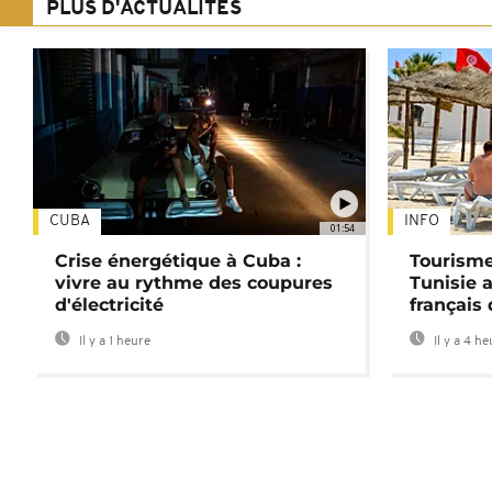
PLUS D'ACTUALITÉS
CUBA
INFO
01:54
Crise énergétique à Cuba :
Tourisme
vivre au rythme des coupures
Tunisie 
d'électricité
français
Il y a 1 heure
Il y a 4 h