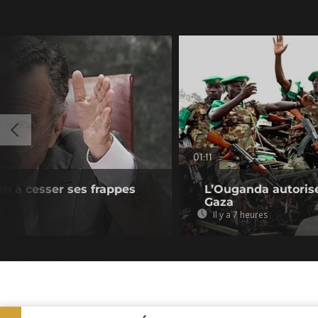
01:11
ran à cesser ses frappes
L’Ouganda autorise
Gaza
Il y a 7 heures