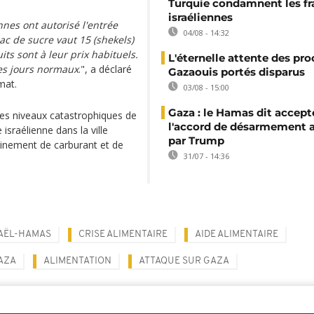
Turquie condamnent les f
israéliennes
nnes ont autorisé l'entrée
04/08 - 14:32
ac de sucre vaut 15 (shekels)
its sont à leur prix habituels.
L'éternelle attente des pr
des jours normaux
.", a déclaré
Gazaouis portés disparus
ymat.
03/08 - 15:00
Gaza : le Hamas dit accept
des niveaux catastrophiques de
l'accord de désarmement 
 israélienne dans la ville
par Trump
minement de carburant et de
31/07 - 14:36
AËL-HAMAS
CRISE ALIMENTAIRE
AIDE ALIMENTAIRE
AZA
ALIMENTATION
ATTAQUE SUR GAZA