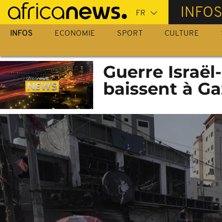
Passer
INFO
au
contenu
INFOS
ECONOMIE
SPORT
CULTURE
principal
Guerre Israël
baissent à Ga