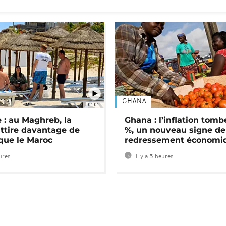
GHANA
01:01
 : au Maghreb, la
Ghana : l’inflation tomb
attire davantage de
%, un nouveau signe de
 que le Maroc
redressement économi
eures
Il y a 5 heures