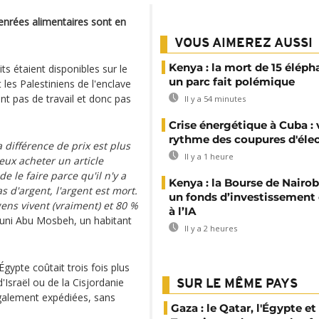
denrées alimentaires sont en
VOUS AIMEREZ AUSSI
Kenya : la mort de 15 éléph
its étaient disponibles sur le
un parc fait polémique
es Palestiniens de l'enclave
nt pas de travail et donc pas
Il y a 54 minutes
Crise énergétique à Cuba : 
rythme des coupures d'élec
différence de prix est plus
Il y a 1 heure
peux acheter un article
e le faire parce qu'il n'y a
Kenya : la Bourse de Nairob
s d'argent, l'argent est mort.
un fonds d’investissement
gens vivent (vraiment) et 80 %
à l’IA
Auni Abu Mosbeh, un habitant
Il y a 2 heures
ypte coûtait trois fois plus
Israël ou de la Cisjordanie
SUR LE MÊME PAYS
galement expédiées, sans
Gaza : le Qatar, l'Égypte et 