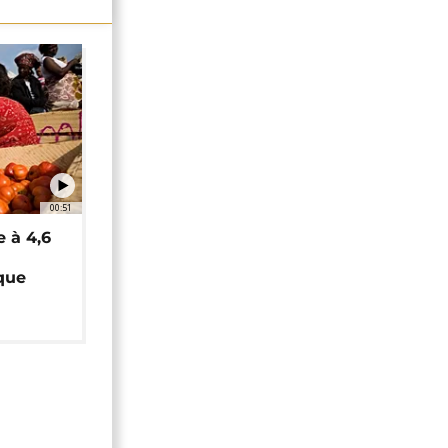
00:51
e à 4,6
que