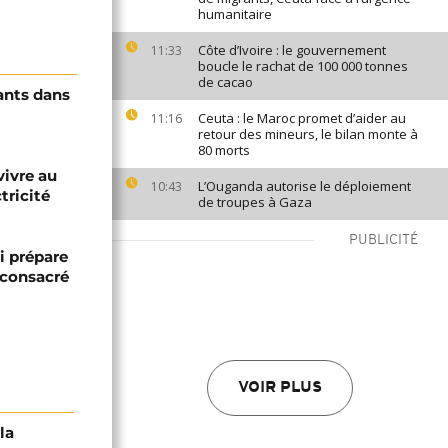
humanitaire
Côte d’Ivoire : le gouvernement
11:33
boucle le rachat de 100 000 tonnes
de cacao
ants dans
Ceuta : le Maroc promet d’aider au
11:16
retour des mineurs, le bilan monte à
80 morts
vivre au
L’Ouganda autorise le déploiement
10:43
tricité
de troupes à Gaza
PUBLICITÉ
i prépare
 consacré
VOIR PLUS
la