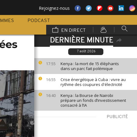
Rejoignez-nous
AMMES
PODCAST
EN DIRECT
DERNIÈRE MINUTE
rées
7 août 2026
Kenya : la mort de 15 éléphants
17:55
dans un parc fait polémique
Crise énergétique à Cuba : vivre au
16:55
rythme des coupures d'électricité
Kenya : la Bourse de Nairobi
16:40
prépare un fonds d’investissement
consacré à l’IA
PUBLICITÉ