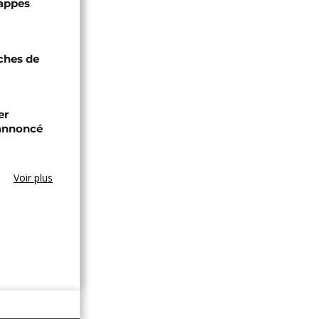
rappes
oches de
er
annoncé
Voir plus