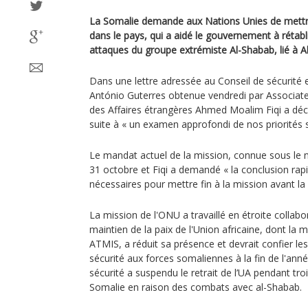
La Somalie demande aux Nations Unies de mettre 
dans le pays, qui a aidé le gouvernement à rétablir
attaques du groupe extrémiste Al-Shabab, lié à A
Dans une lettre adressée au Conseil de sécurité e
António Guterres obtenue vendredi par Associate
des Affaires étrangères Ahmed Moalim Fiqi a décla
suite à « un examen approfondi de nos priorités s
Le mandat actuel de la mission, connue sous l
31 octobre et Fiqi a demandé « la conclusion ra
nécessaires pour mettre fin à la mission avant la
La mission de l'ONU a travaillé en étroite collabo
maintien de la paix de l'Union africaine, dont la m
ATMIS, a réduit sa présence et devrait confier le
sécurité aux forces somaliennes à la fin de l'ann
sécurité a suspendu le retrait de l’UA pendant tr
Somalie en raison des combats avec al-Shabab.