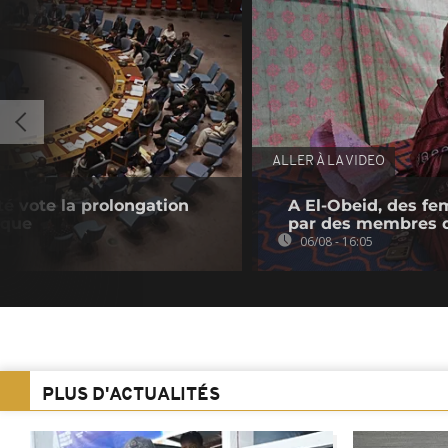
ALLER À LA VIDEO
té vote la prolongation
A El-Obeid, des fe
ique
par des membres 
06/08 - 16:05
PLUS D'ACTUALITÉS