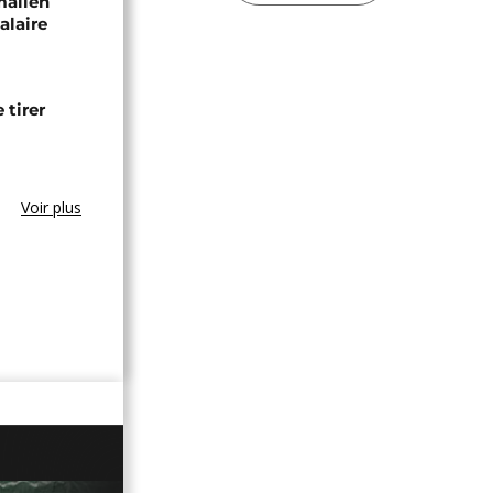
malien
alaire
 tirer
Voir plus