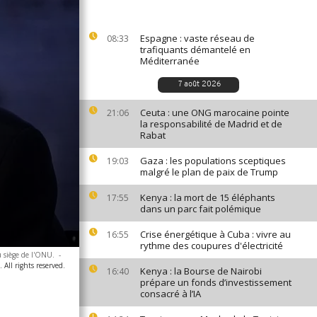
Espagne : vaste réseau de
08:33
trafiquants démantelé en
Méditerranée
7 août 2026
Ceuta : une ONG marocaine pointe
21:06
la responsabilité de Madrid et de
Rabat
Gaza : les populations sceptiques
19:03
malgré le plan de paix de Trump
Kenya : la mort de 15 éléphants
17:55
dans un parc fait polémique
Crise énergétique à Cuba : vivre au
16:55
rythme des coupures d'électricité
 siège de l'ONU.
-
All rights reserved.
Kenya : la Bourse de Nairobi
16:40
prépare un fonds d’investissement
consacré à l’IA