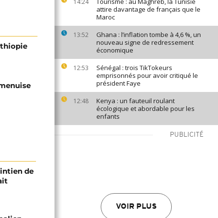
Tourisme : au Maghreb, la Tunisie
14:24
attire davantage de français que le
Maroc
Ghana : l’inflation tombe à 4,6 %, un
13:52
nouveau signe de redressement
Ethiopie
économique
Sénégal : trois TikTokeurs
12:53
emprisonnés pour avoir critiqué le
président Faye
'amenuise
Kenya : un fauteuil roulant
12:48
écologique et abordable pour les
enfants
PUBLICITÉ
intien de
ait
VOIR PLUS