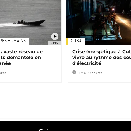
TRES HUMAINS
CUBA
01:18
: vaste réseau de
Crise énergétique à Cub
nts démantelé en
vivre au rythme des co
anée
d'électricité
eures
Il y a 20 heures