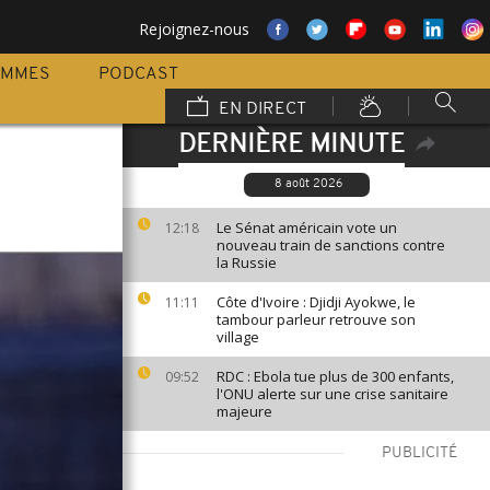
Rejoignez-nous
AMMES
PODCAST
EN DIRECT
DERNIÈRE MINUTE
8 août 2026
Le Sénat américain vote un
12:18
nouveau train de sanctions contre
la Russie
Côte d'Ivoire : Djidji Ayokwe, le
11:11
tambour parleur retrouve son
village
RDC : Ebola tue plus de 300 enfants,
09:52
l'ONU alerte sur une crise sanitaire
majeure
PUBLICITÉ