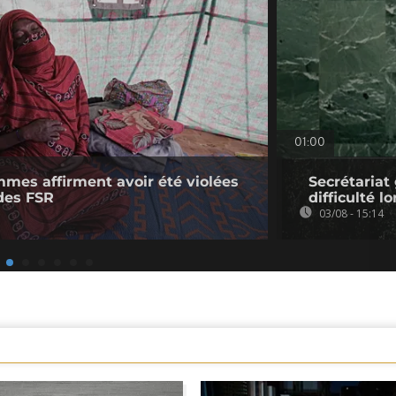
01:00
mmes affirment avoir été violées
Secrétariat
des FSR
difficulté l
03/08 - 15:14