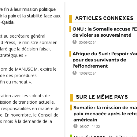
fin à leur mission politique
 la paix et la stabilité face aux
ARTICLES CONNEXES
l-Qaida.
ONU : la Somalie accuse l'
de violer sa souveraineté
t au secrétaire général
d Press, le ministre somalien
30/09/2024
ré que la décision faisait
Afrique du Sud : l'espoir s
tratégiques ».
pour des survivants de
l'effondrement
e nom de MANUSOM, expire le
13/08/2024
pide des procédures
 fin du mandat ».
ration avec les soldats de
SUR LE MÊME PAYS
ission de transition actuelle,
Somalie : la mission de ma
s responsabilités en matière de
paix menacée après le retr
ée. En novembre, le Conseil de
américain
ois mois à la demande de la
03/07 - 14:22