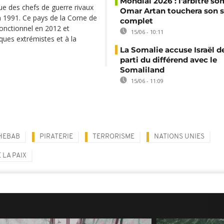
Mondial 2026 : l'arbitre so
ue des chefs de guerre rivaux
Omar Artan touchera son s
 1991. Ce pays de la Corne de
complet
fonctionnel en 2012 et
15/06 - 10:11
aques extrémistes et à la
La Somalie accuse Israël de
parti du différend avec le
Somaliland
15/06 - 11:09
HEBAB
PIRATERIE
TERRORISME
NATIONS UNIES
 LA PAIX