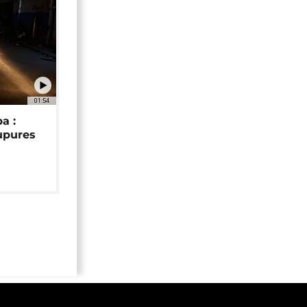
01:54
a :
upures