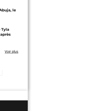
Abuja, le
 Tyla
 après
Voir plus