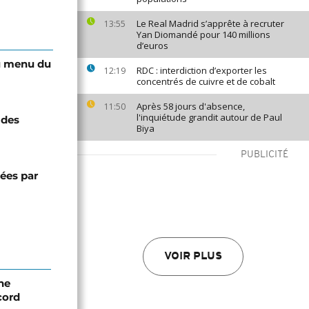
Le Real Madrid s’apprête à recruter
13:55
Yan Diomandé pour 140 millions
d’euros
 au menu du
RDC : interdiction d’exporter les
12:19
concentrés de cuivre et de cobalt
Après 58 jours d'absence,
11:50
l'inquiétude grandit autour de Paul
 des
Biya
PUBLICITÉ
sées par
VOIR PLUS
ne
cord