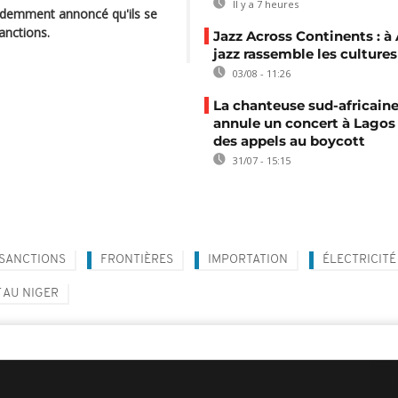
Il y a 7 heures
cédemment annoncé qu'ils se
anctions.
Jazz Across Continents : à 
jazz rassemble les cultures
03/08 - 11:26
La chanteuse sud-africaine
annule un concert à Lagos
des appels au boycott
31/07 - 15:15
SANCTIONS
FRONTIÈRES
IMPORTATION
ÉLECTRICITÉ
 AU NIGER