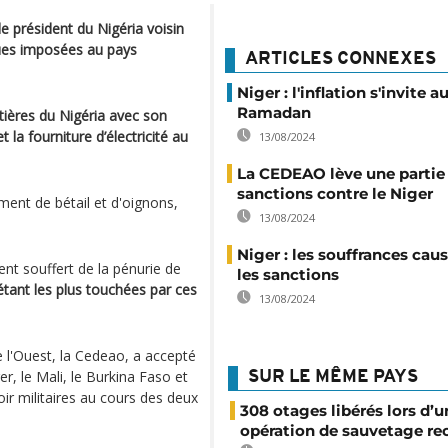
le président du Nigéria voisin
ues imposées au pays
ARTICLES CONNEXES
Niger : l'inflation s'invite
Ramadan
tières du Nigéria
avec son
 la fourniture d’électricité au
13/08/2024
La CEDEAO lève une partie
sanctions contre le Niger
ment de bétail et d'oignons,
13/08/2024
Niger : les souffrances cau
nt souffert de la pénurie de
les sanctions
tant les plus touchées par ces
13/08/2024
e l'Ouest, la Cedeao, a accepté
r, le Mali, le Burkina Faso et
SUR LE MÊME PAYS
ir militaires au cours des deux
308 otages libérés lors d’u
opération de sauvetage re