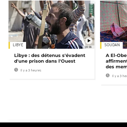
LIBYE
SOUDAN
00:58
Libye : des détenus s'évadent
A El-Obe
d'une prison dans l'Ouest
affirment
des mem
Il y a 3 heures
Il y a 3 h