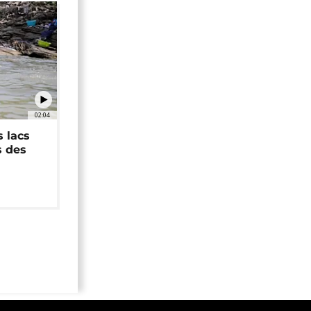
02:04
 lacs
s des