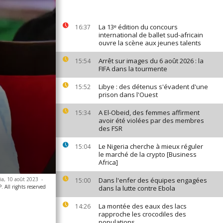
La 13ᵉ édition du concours
16:37
international de ballet sud-africain
ouvre la scène aux jeunes talents
Arrêt sur images du 6 août 2026 : la
15:54
FIFA dans la tourmente
Libye : des détenus s'évadent d'une
15:52
prison dans l'Ouest
A El-Obeid, des femmes affirment
15:34
avoir été violées par des membres
des FSR
Le Nigeria cherche à mieux réguler
15:04
le marché de la crypto [Business
Africa]
ia, 10 août 2023
-
Dans l'enfer des équipes engagées
15:00
All rights reserved
dans la lutte contre Ebola
La montée des eaux des lacs
14:26
rapproche les crocodiles des
populations