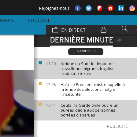
Rejoignez-nous
AMMES
PODCAST
EN DIRECT
DERNIÈRE MINUTE
e
6 août 2026
Afrique du Sud : le départ de
18:20
travailleurs migrants fragilise
l'industrie textile
Haïti : le Premier ministre appelle à
17:08
la tenue des élections malgré
l'insécurité
Ceuta : la Garde civile ouvre un
16:44
bureau dédié aux personnes
portées disparues
PUBLICITÉ