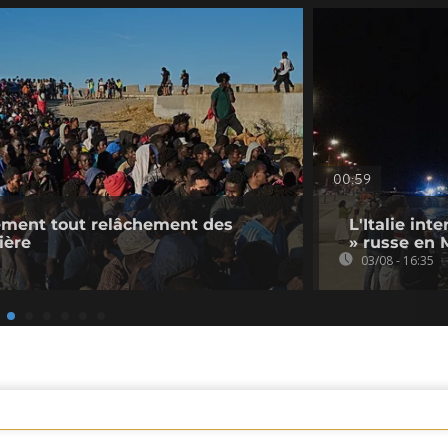
00:59
dément tout relâchement des
L'Italie int
ière
» russe en 
03/08 - 16:35