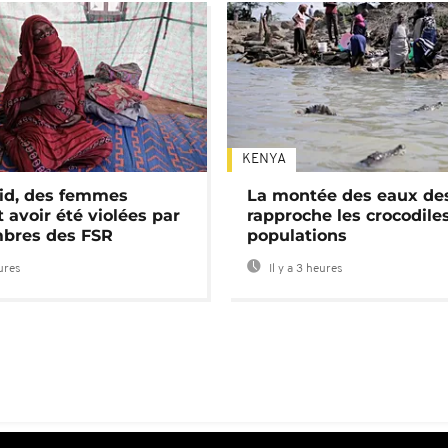
KENYA
id, des femmes
La montée des eaux des
 avoir été violées par
rapproche les crocodile
bres des FSR
populations
eures
Il y a 3 heures