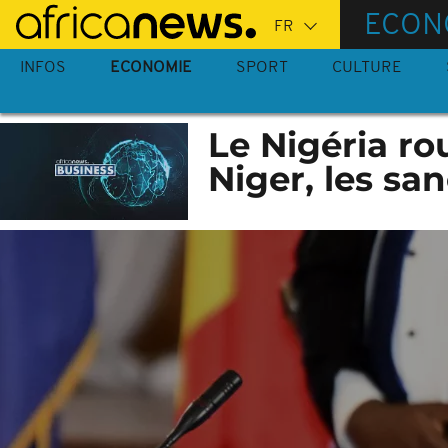
Passer
ECON
au
contenu
INFOS
ECONOMIE
SPORT
CULTURE
principal
Le Nigéria ro
Niger, les sa