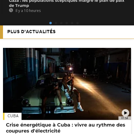
Gaza : les populations sceptiques malgré le plan de paix
de Trump
Il y a 10 heures
PLUS D'ACTUALITÉS
CUBA
01:54
Crise énergétique à Cuba : vivre au rythme des
coupures d'électricité