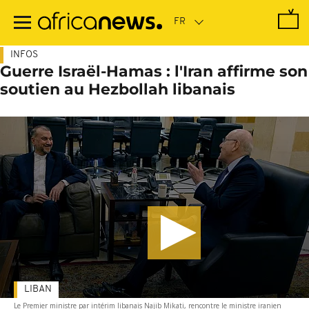
Passer
au
contenu
principal
INFOS
Guerre Israël-Hamas : l'Iran affirme son
soutien au Hezbollah libanais
LIBAN
Le Premier ministre par intérim libanais Najib Mikati, rencontre le ministre iranien