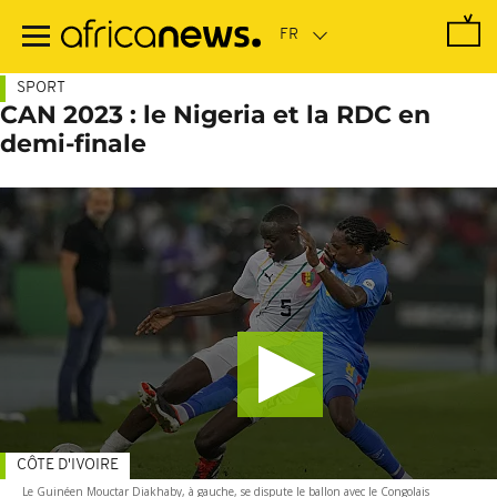
Passer
au
contenu
principal
SPORT
CAN 2023 : le Nigeria et la RDC en
demi-finale
CÔTE D'IVOIRE
Le Guinéen Mouctar Diakhaby, à gauche, se dispute le ballon avec le Congolais