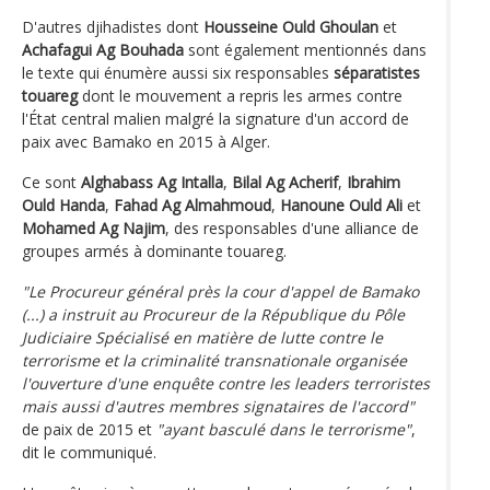
D'autres djihadistes dont
Housseine Ould Ghoulan
et
Achafagui Ag Bouhada
sont également mentionnés dans
le texte qui énumère aussi six responsables
séparatistes
touareg
dont le mouvement a repris les armes contre
l'État central malien malgré la signature d'un accord de
paix avec Bamako en 2015 à Alger.
Ce sont
Alghabass Ag Intalla
,
Bilal Ag Acherif
,
Ibrahim
Ould Handa
,
Fahad Ag Almahmoud
,
Hanoune Ould Ali
et
Mohamed Ag Najim
, des responsables d'une alliance de
groupes armés à dominante touareg.
"Le Procureur général près la cour d'appel de Bamako
(...) a instruit au Procureur de la République du Pôle
Judiciaire Spécialisé en matière de lutte contre le
terrorisme et la criminalité transnationale organisée
l'ouverture d'une enquête contre les leaders terroristes
mais aussi d'autres membres signataires de l'accord"
de paix de 2015 et
"ayant basculé dans le terrorisme"
,
dit le communiqué.