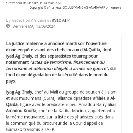
à l'extérieur de Menaka, le 14 mars 2020
-
Copyright © africanews
SOULEYMANE AG ANARA/AFP or licensors
avec AFP
By Rédaction Africanews
Dernière MAJ:
13/08/2024
La justice malienne a annoncé mardi soir l'ouverture
d'une enquête visant des chefs locaux d'Al-Qaïda, dont
Iyad Ag Ghaly, et des séparatistes touareg pour
notamment
"actes de terrorisme, financement du
terrorisme et détention illégale d'armes de guerre"
, sur
fond d'une dégradation de la sécurité dans le nord du
pays.
Iyag Ag Ghaly
, chef au
Mali
du groupe de soutien à l'islam
et aux musulmans (GSIM), alliance djihadiste affiliée à
Al-
Qaïda
, figure avec le prédicateur peul Amadou Barry alias
Amadou Kouffa
, chef de la Katiba Macina, appartenant à
la même mouvance, sur la liste des jihadistes cités dans
le communiqué du procureur de la Cour d'appel de
Bamako transmis à l'AFP.