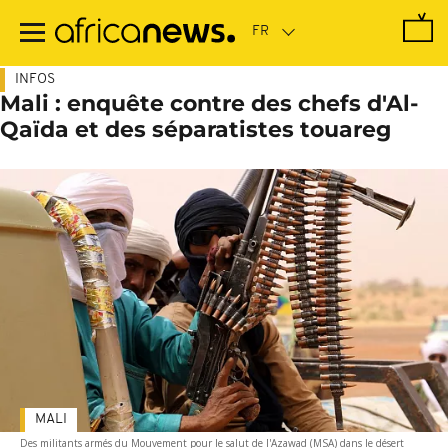
Passer
au
contenu
principal
INFOS
Mali : enquête contre des chefs d'Al-
Qaïda et des séparatistes touareg
MALI
Des militants armés du Mouvement pour le salut de l'Azawad (MSA) dans le désert