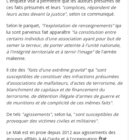
L'enquête vise à permettre que les auteurs présumés de
ces faits présumés et leurs
"complices, répondent de
leurs actes devant la justice"
, selon ce communiqué.
Selon le parquet,
"l'exploitation de renseignements"
qui
lui sont parvenus fait apparaître
"la constitution entre
certains individus d'une association ayant pour but de
semer la terreur, de porter atteinte à l'unité nationale,
à l'intégrité territoriale et à ternir l'image"
de l'armée
malienne.
Il cite des
"faits d'une extrême gravité"
qui
"sont
susceptibles de constituer des infractions présumées
d'associations de malfaiteurs, d'actes de terrorisme, de
blanchiment de capitaux et de financement du
terrorisme, de détention illégale d'armes de guerre et
de munitions et de complicité de ces mêmes faits"
.
De tels
"agissements"
, selon lui, "
sont susceptibles de
provoquer des victimes civiles et militaires".
Le Mali est en proie depuis 2012 aux agissements des
groupes affiliés à Al-Qaïda et à l'organisation
État