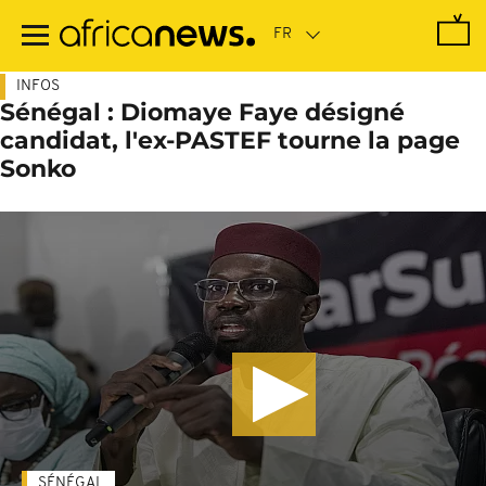
Passer
au
contenu
principal
INFOS
Sénégal : Diomaye Faye désigné
candidat, l'ex-PASTEF tourne la page
Sonko
SÉNÉGAL