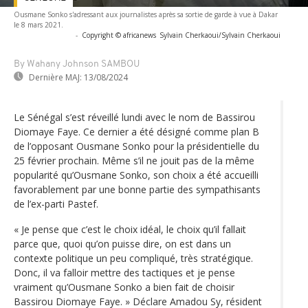
Ousmane Sonko s'adressant aux journalistes après sa sortie de garde à vue à Dakar
le 8 mars 2021.
-
Copyright © africanews
Sylvain Cherkaoui/Sylvain Cherkaoui
By Wahany Johnson SAMBOU
Dernière MAJ:
13/08/2024
Le Sénégal s’est réveillé lundi avec le nom de Bassirou
Diomaye Faye. Ce dernier a été désigné comme plan B
de l’opposant Ousmane Sonko pour la présidentielle du
25 février prochain. Même s’il ne jouit pas de la même
popularité qu’Ousmane Sonko, son choix a été accueilli
favorablement par une bonne partie des sympathisants
de l’ex-parti Pastef.
« Je pense que c’est le choix idéal, le choix qu’il fallait
parce que, quoi qu’on puisse dire, on est dans un
contexte politique un peu compliqué, très stratégique.
Donc, il va falloir mettre des tactiques et je pense
vraiment qu’Ousmane Sonko a bien fait de choisir
Bassirou Diomaye Faye. » Déclare Amadou Sy, résident