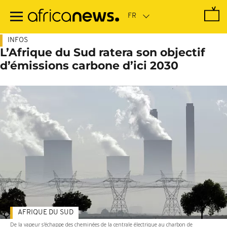
Passer
au
contenu
principal
INFOS
L’Afrique du Sud ratera son objectif
d’émissions carbone d’ici 2030
AFRIQUE DU SUD
De la vapeur s'échappe des cheminées de la centrale électrique au charbon de