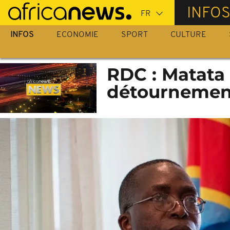
Passer
INFO
au
contenu
INFOS
ECONOMIE
SPORT
CULTURE
principal
RDC : Matata
détournemen