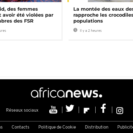
id, des femmes
La montée des eaux des
 avoir été violées par
rapproche les crocodile
bres des FSR
populations
eures
Il y a 2 heures
Réseaux sociaux
ns
Contacts
Politique de Cookie
Distribution
Publicit