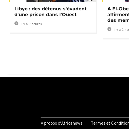
00:58
Libye : des détenus s'évadent
A El-Obe
d'une prison dans l'Ouest
affirment
des mem
Il y a 2 heures
Il y a 2 h
A propos d'Africanews
Termes et Conditio