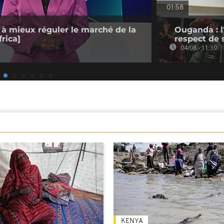
01:58
 à mieux réguler le marché de la
Ouganda : l
rica]
respect de 
04/08 - 11:39
KENYA