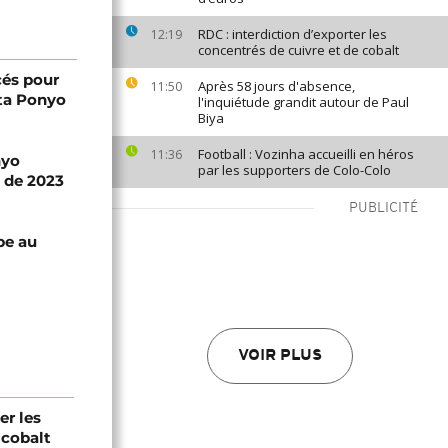
RDC : interdiction d’exporter les
12:19
concentrés de cuivre et de cobalt
cés pour
Après 58 jours d'absence,
11:50
ata Ponyo
l'inquiétude grandit autour de Paul
Biya
Football : Vozinha accueilli en héros
11:36
nyo
par les supporters de Colo-Colo
e de 2023
PUBLICITÉ
pe au
VOIR PLUS
er les
 cobalt