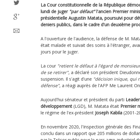
La Cour constitutionnelle de la République démo
lundi de juger
"par défaut"
l'ancien Premier minis
présidentielle Augustin Matata, poursuivi pour
deniers publics, dans le cadre d'un deuxième pr
A l'ouverture de l'audience, la défense de M. Mat
était malade et suivait des soins à l'étranger, avan
jours pour le juger.
La cour
"retient le défaut à l'égard de monsieu
de se retirer"
, a déclaré son président Dieudon
suspension. Il s'agit d'une
"décision inique, qui 
défense"
, a réagi auprès de l'AFP Me Laurent O
Aujourd'hui sénateur et président du parti
Leader
développement
(LGD), M. Matata était
Premier m
le régime de l'ex-président
Joseph Kabila
(2001-20
En novembre 2020, l'Inspection générale des Fina
conclu dans un rapport que 205 millions de dollar
par le Trésor public pour le parc agro-industriel