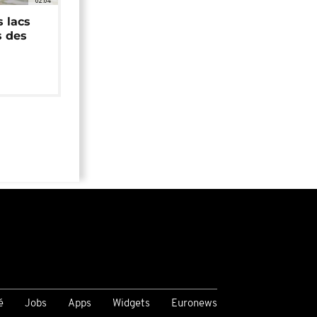
02:04
 lacs
s des
é
Jobs
Apps
Widgets
Euronews