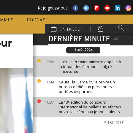
Rejoignez-nous
AMMES
PODCAST
EN DIRECT
DERNIÈRE MINUTE
our
6 août 2026
Haïti : le Premier ministre appelle à
17:08
la tenue des élections malgré
l'insécurité
Ceuta : la Garde civile ouvre un
16:44
bureau dédié aux personnes
portées disparues
La 13ᵉ édition du concours
16:37
international de ballet sud-africain
ouvre la scène aux jeunes talents
PUBLICITÉ