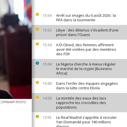
Arrêt sur images du 6 août 2026 : la
15:54
FIFA dans la tourmente
Libye : des détenus s'évadent d'une
15:52
prison dans l'Ouest
A El-Obeid, des femmes affirment
15:34
avoir été violées par des membres
des FSR
Le Nigeria cherche à mieux réguler
15:04
le marché de la crypto [Business
Africa]
Dans l'enfer des équipes engagées
15:00
dans la lutte contre Ebola
La montée des eaux des lacs
14:26
COPPA/AFP PHOTO
rapproche les crocodiles des
populations
Le Real Madrid s’apprête à recruter
13:55
Yan Diomandé pour 140 millions
d’euros