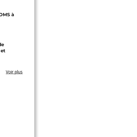
'OMS à
de
 et
Voir plus