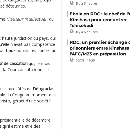
Il y a 5 heures
été détournés.
Ebola en RDC : le chef de l
mme
"l'auteur intellectuel"
du
Kinshasa pour rencontrer
Tshisekedi
Il y a 6 heures
s haute juridiction du pays, qui
RDC: un premier échange 
qu'elle n'avait pas compétence
prisonniers entre Kinshasa
urt aux poursuites contre lui.
l'AFC/M23 en préparation
05/08 - 16:20
r de cassation
qui, le mois
t la Cour constitutionnelle
uivi aux côtés de
Déogracias
trale du Congo au moment des
Christo, gérant d'une société
 présidentielle de décembre
 qu'il estime être des