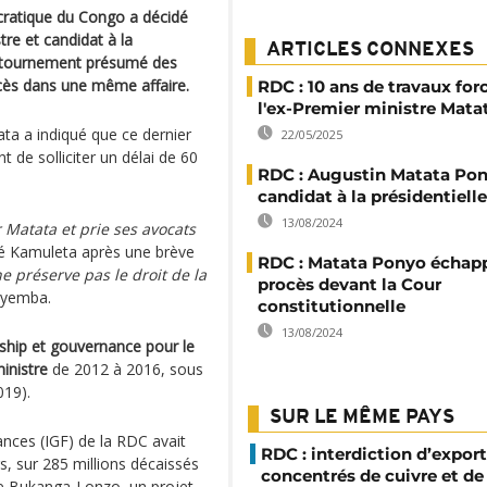
cratique du Congo a décidé
tre et candidat à la
ARTICLES CONNEXES
 détournement présumé des
ocès dans une même affaire.
RDC : 10 ans de travaux for
l'ex-Premier ministre Mat
ata a indiqué que ce dernier
22/05/2025
t de solliciter un délai de 60
RDC : Augustin Matata Po
candidat à la présidentiell
13/08/2024
r Matata et prie ses avocats
né Kamuleta après une brève
RDC : Matata Ponyo échap
ne préserve pas le droit de la
procès devant la Cour
nyemba.
constitutionnelle
13/08/2024
ship et gouvernance pour le
inistre
de 2012 à 2016, sous
19).
SUR LE MÊME PAYS
nces (IGF) de la RDC avait
RDC : interdiction d’export
s, sur 285 millions décaissés
concentrés de cuivre et de
 de Bukanga-Lonzo, un projet