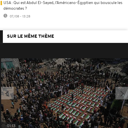
USA : Qui est Abdul El-Sayed, l’Américano-Égyptien qui bouscule les
démocrates ?
07/08 - 13:28
SUR LE MÊME THÈME
01:13