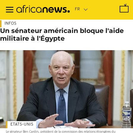
Passer
au
contenu
principal
INFOS
Un sénateur américain bloque l'aide
militaire à l'Égypte
ETATS-UNIS
Le sénateur Ben Cardin, président de la commission des relations étrangères du