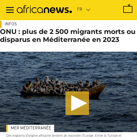
Passer
au
contenu
principal
INFOS
ONU : plus de 2 500 migrants morts ou
disparus en Méditerranée en 2023
MER MÉDITERRANÉE
Des migrants d'origine africaine tentent de rejoindre l'Europe. Entre la Tunisie et