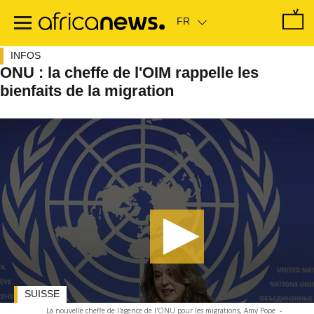
Passer
au
contenu
principal
INFOS
ONU : la cheffe de l'OIM rappelle les
bienfaits de la migration
SUISSE
La nouvelle cheffe de l'agence de l'ONU pour les migrations, Amy Pope
-