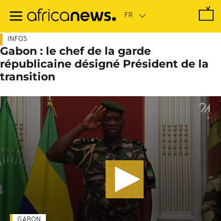
Passer
au
contenu
principal
INFOS
Gabon : le chef de la garde
républicaine désigné Président de la
transition
GABON