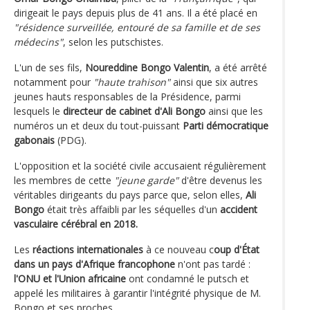
dirigeait le pays depuis plus de 41 ans. Il a été placé en
"résidence surveillée, entouré de sa famille et de ses
médecins"
, selon les putschistes.
L'un de ses fils,
Noureddine Bongo Valentin
, a été arrêté
notamment pour
"haute trahison"
ainsi que six autres
jeunes hauts responsables de la Présidence, parmi
lesquels le
directeur de cabinet d'Ali Bongo
ainsi que les
numéros un et deux du tout-puissant
Parti démocratique
gabonais
(PDG).
L'opposition et la société civile accusaient régulièrement
les membres de cette
"jeune garde"
d'être devenus les
véritables dirigeants du pays parce que, selon elles,
Ali
Bongo
était très affaibli par les séquelles d'un
accident
vasculaire cérébral en 2018.
Les
réactions internationales
à ce nouveau c
oup d'État
dans un pays d'Afrique francophone
n'ont pas tardé :
l'ONU et l'Union africaine
ont condamné le putsch et
appelé les militaires à garantir l'intégrité physique de M.
Bongo et ses proches.