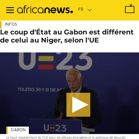
Passer
au
contenu
principal
INFOS
Le coup d'État au Gabon est différent
de celui au Niger, selon l'UE
GABON
Le haut représentant de l'UE pour les affaires étrangères et la politique de sécurité,