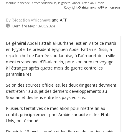
montre le chef de l'armée soudanaise, le général Abdel Fattah al-Burhan
-
Copyright © africanews
-/AFP or licensors
and AFP
By Rédaction Africanews
Dernière MAJ:
13/08/2024
Le général Abdel Fattah al-Burhane, est en visite ce mardi
en Egypte. Le président égyptien Abdel Fattah el-Sissi, a
reçu le chef de l'armée soudanaise, à l'aéroport de la ville
méditerranéenne d'El-Alamein, pour son premier voyage
à l'étranger après quatre mois de guerre contre les
paramilitaires.
Selon des sources officielles, les deux dirigeants devraient
s’entretenir au sujet des derniers développements au
Soudan et des liens entre les pays voisins.
Plusieurs tentatives de médiation pour mettre fin au
conflit, principalement par l'Arabie saoudite et les Etats-
Unis, ont échoué.
Depuis le 15 avril, l'armée et les Forces de soutien rapide