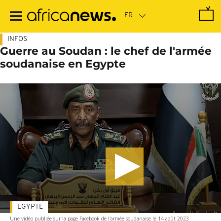
Passer
au
contenu
principal
INFOS
Guerre au Soudan : le chef de l'armée
soudanaise en Egypte
EGYPTE
Une vidéo publiée sur la page Facebook de l'armée soudanaise le 14 août 2023