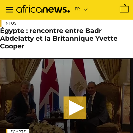
Passer
au
contenu
principal
INFOS
Égypte : rencontre entre Badr
Abdelatty et la Britannique Yvette
Cooper
EGYPTE