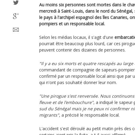
Au moins six personnes sont mortes dans le cha
mercredi à Saint-Louis, dans le nord du Sénégal, s
le pays à l'archipel espagnol des îles Canaries, on
pompiers et un responsable local.
Selon les médias locaux, il s'agit d'une
embarcati
pourrait être beaucoup plus lourd, car ces pirog
peuvent contenir des dizaines de personnes.
"Il y a eu six morts et quatre rescapés au large
commandant de compagnie de sapeurs-pompiers de
confirmé par un responsable local ainsi que par 
qui n'ont pas souhaité donner leur nom.
"Une pirogue s'est renversée. Nous continuons
fleuve et de l’embouchure"
, a indiqué le sapeur
sud du Sénégal mais je ne peux ni confirmer ni
migrants"
, a précisé le responsable local.
L'accident s'est déroulé au petit matin près des c
certains aient pris la fuite, a-t-il aussi affirmé.