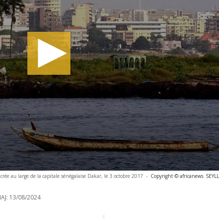
rée au large de la capitale sénégalaise Dakar, le 3 octobre 2017
-
Copyright © africanews
SEYLL
AJ:
13/08/2024