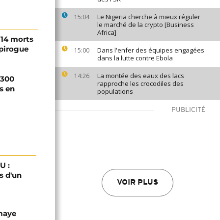
Le Nigeria cherche à mieux réguler
15:04
le marché de la crypto [Business
Africa]
 14 morts
 pirogue
Dans l'enfer des équipes engagées
15:00
dans la lutte contre Ebola
La montée des eaux des lacs
14:26
 300
rapproche les crocodiles des
s en
populations
PUBLICITÉ
U :
s d'un
VOIR PLUS
omaye