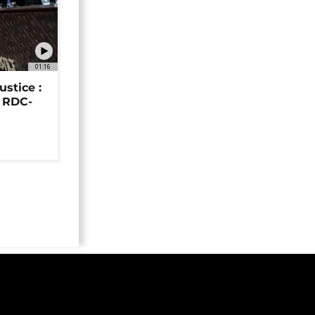
01:16
ustice :
e RDC-