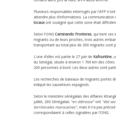
Plusieurs responsables interrogés par l'AFP n'ont
attendre plus d'informations. La communication e
locaux
ont souligné que cette zone était difficile
Selon l'ONG
Caminando Fronteras
, qui tient ses
migrants ou de leurs proches, trois autres embarc
transportant au total plus de 300 migrants sont 
L'une d'elles est partie le 27 juin de
Kafountine
, 
du Sénégal, située à environ 1 700 km des côtes
200 personnes à bord. Les deux autres sont parti
Les recherches de bateaux de migrants portés dis
indiqué les sauveteurs espagnols.
Selon le ministère sénégalais des Affaires étrangèr
juillet, 260 Sénégalais
"en détresse"
ont
"été se
territoriales marocaines"
, mais il n'a pas précis
correspondaient à celles signalées par l'ONG.