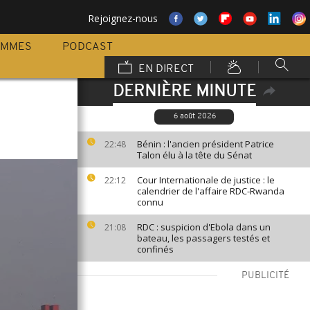
Rejoignez-nous
AMMES
PODCAST
EN DIRECT
DERNIÈRE MINUTE
6 août 2026
Bénin : l'ancien président Patrice
22:48
Talon élu à la tête du Sénat
Cour Internationale de justice : le
22:12
calendrier de l'affaire RDC-Rwanda
connu
RDC : suspicion d'Ebola dans un
21:08
bateau, les passagers testés et
confinés
PUBLICITÉ