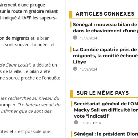
virement d'une pirogue
ur la route migratoire reliant
ARTICLES CONNEXES
t indiqué à l'AFP les sapeurs-
Sénégal : nouveau bilan de
dans le chavirement d'une
on de migrants
et le bilan
13/08/2024
ues sont souvent bondées et
La Gambie rapatrie près de
migrants, la moitié échoué
Libye
 de Saint Louis"
, a déclaré un
13/08/2024
 la ville. Le bilan a été
une source proche de l'enquête
SUR LE MÊME PAYS
 les recherches au niveau du
Secrétariat général de l'ON
-pompier.
"Le bateau venait du
Macky Sall en difficulté lor
 infirmer que ce sont des
vote "indicatif"
03/08 - 15:14
ôtes et il est possible que
Sénégal : le président Di