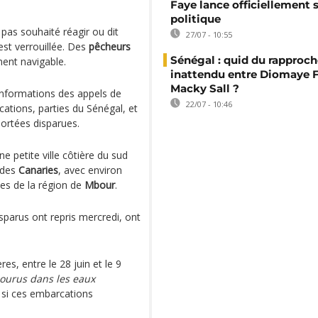
Faye lance officiellement 
politique
 pas souhaité réagir ou dit
27/07 - 10:55
st verrouillée. Des
pêcheurs
Sénégal : quid du rappro
ment navigable.
inattendu entre Diomaye F
Macky Sall ?
 informations des appels de
22/07 - 10:46
ations, parties du Sénégal, et
portées disparues.
une petite ville côtière du sud
 des
Canaries
, avec environ
es de la région de
Mbour
.
parus ont repris mercredi, ont
es, entre le 28 juin et le 9
courus dans les eaux
é si ces embarcations