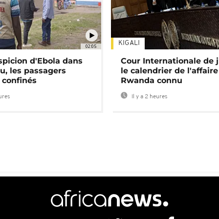
KIGALI
02:05
spicion d'Ebola dans
Cour Internationale de j
u, les passagers
le calendrier de l'affair
 confinés
Rwanda connu
eures
Il y a 2 heures