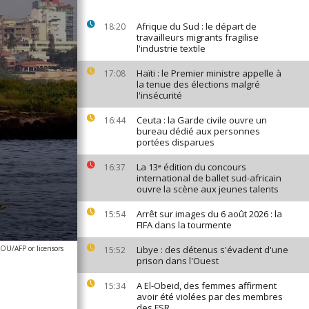
Afrique du Sud : le départ de
18:20
travailleurs migrants fragilise
l'industrie textile
Haïti : le Premier ministre appelle à
17:08
la tenue des élections malgré
l'insécurité
Ceuta : la Garde civile ouvre un
16:44
bureau dédié aux personnes
portées disparues
La 13ᵉ édition du concours
16:37
international de ballet sud-africain
ouvre la scène aux jeunes talents
Arrêt sur images du 6 août 2026 : la
15:54
FIFA dans la tourmente
OU/AFP or licensors
Libye : des détenus s'évadent d'une
15:52
prison dans l'Ouest
A El-Obeid, des femmes affirment
15:34
avoir été violées par des membres
des FSR