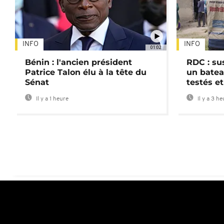
INFO
INFO
01:02
Bénin : l'ancien président
RDC : su
Patrice Talon élu à la tête du
un batea
Sénat
testés et
Il y a 1 heure
Il y a 3 h