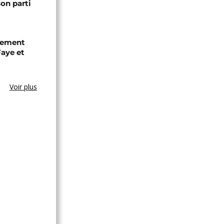
son parti
chement
aye et
Voir plus