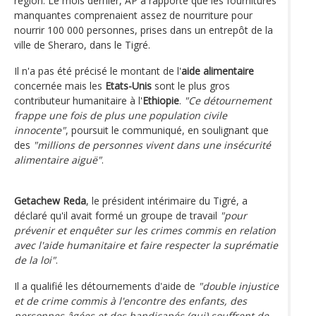
région. Le mois dernier, AP a rapporté que les fournitures
manquantes comprenaient assez de nourriture pour
nourrir 100 000 personnes, prises dans un entrepôt de la
ville de Sheraro, dans le Tigré.
Il n'a pas été précisé le montant de l'
aide alimentaire
concernée mais les
Etats-Unis
sont le plus gros
contributeur humanitaire à l'
Ethiopie
.
"Ce détournement
frappe une fois de plus une population civile
innocente"
, poursuit le communiqué, en soulignant que
des
"millions de personnes vivent dans une insécurité
alimentaire aiguë"
.
Getachew Reda
, le président intérimaire du Tigré, a
déclaré qu'il avait formé un groupe de travail
"pour
prévenir et enquêter sur les crimes commis en relation
avec l'aide humanitaire et faire respecter la suprématie
de la loi"
.
Il a qualifié les détournements d'aide de
"double injustice
et de crime commis à l'encontre des enfants, des
personnes âgées et des handicapés (qui) souffrent de