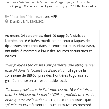
incendiée à l'extérieur du café Cappuccino à Ouagadougou, au Burkina Faso.
-
Copyright © africanews
Sunday Alamba/Copyright 2018 The Associated Press
avec AFP
By Rédaction Africanews
Dernière MAJ:
13/08/2024
Au moins 24 personnes, dont 20 supplétifs civils de
l'armée, ont été tuées mardi lors de deux attaques de
djihadistes présumés dans le centre-est du Burkina Faso,
ont indiqué mercredi à l'AFP des sources sécuritaires et
locales.
"Des groupes terroristes ont perpétré une attaque hier
(mardi) dans la localité de Zekézé"
, un village de la
commune de
Bittou
, près des frontières togolaise et
ghanéenne, selon un responsable local.
"Le bilan provisoire de l'attaque est de 16 volontaires
pour la défense de la patrie (VDP, supplétifs de l'armée)
et de quatre civils tués"
, a-t-il ajouté en précisant que
"plusieurs VDP"
étaient toujours introuvables mercredi :