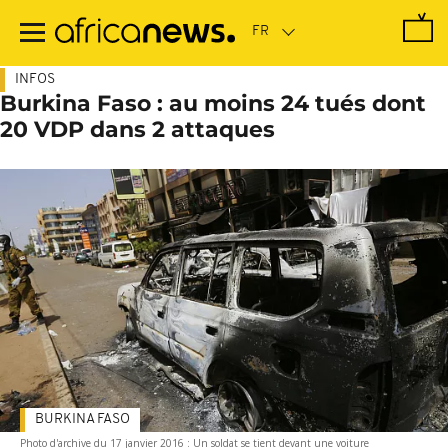
Passer
au
contenu
principal
INFOS
Burkina Faso : au moins 24 tués dont
20 VDP dans 2 attaques
BURKINA FASO
Photo d'archive du 17 janvier 2016 : Un soldat se tient devant une voiture