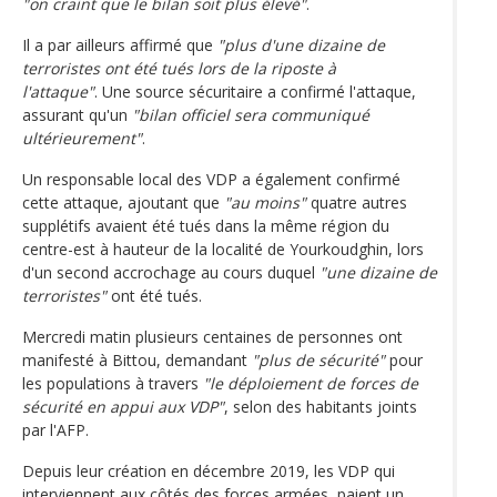
"on craint que le bilan soit plus élevé"
.
Il a par ailleurs affirmé que
"plus d'une dizaine de
terroristes ont été tués lors de la riposte à
l'attaque"
. Une source sécuritaire a confirmé l'attaque,
assurant qu'un
"bilan officiel sera communiqué
ultérieurement"
.
Un responsable local des VDP a également confirmé
cette attaque, ajoutant que
"au moins"
quatre autres
supplétifs avaient été tués dans la même région du
centre-est à hauteur de la localité de Yourkoudghin, lors
d'un second accrochage au cours duquel
"une dizaine de
terroristes"
ont été tués.
Mercredi matin plusieurs centaines de personnes ont
manifesté à Bittou, demandant
"plus de sécurité"
pour
les populations à travers
"le déploiement de forces de
sécurité en appui aux VDP"
, selon des habitants joints
par l'AFP.
Depuis leur création en décembre 2019, les VDP qui
interviennent aux côtés des forces armées, paient un