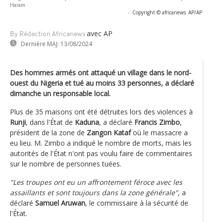
Haram
-
Copyright © africanews
AP/AP
avec AP
By Rédaction Africanews
Dernière MAJ:
13/08/2024
Des hommes armés ont attaqué un village dans le nord-
ouest du Nigeria et tué au moins 33 personnes, a déclaré
dimanche un responsable local.
Plus de 35 maisons ont été détruites lors des violences à
Runji
, dans l'État de
Kaduna
, a déclaré
Francis Zimbo
,
président de la zone de
Zangon Kataf
où le massacre a
eu lieu. M. Zimbo a indiqué le nombre de morts, mais les
autorités de l'État n'ont pas voulu faire de commentaires
sur le nombre de personnes tuées.
"Les troupes ont eu un affrontement féroce avec les
assaillants et sont toujours dans la zone générale"
, a
déclaré
Samuel Aruwan
, le commissaire à la sécurité de
l'État.