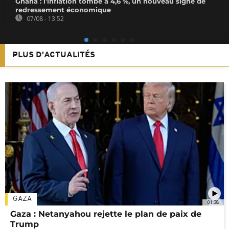
Ghana : l’inflation tombe à 4,6 %, un nouveau signe de
redressement économique
07/08 - 13:52
PLUS D'ACTUALITÉS
GAZA
01:38
Gaza : Netanyahou rejette le plan de paix de
Trump