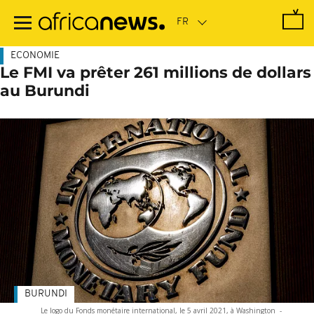
Passer
au
contenu
principal
ECONOMIE
Le FMI va prêter 261 millions de dollars
au Burundi
BURUNDI
Le logo du Fonds monétaire international, le 5 avril 2021, à Washington
-