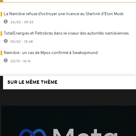
La Namibie refuse d’octroyer une licence au Starlink d'Elon Musk
24/03 - 09:33
TotalEnergies et Petrobras dans le viseur des autorités namibiennes
09/02 - 15:48
Namibie : un cas de Mpox confirmé à Swakopmund
20/10 - 16:16
SUR LE MÊME THÈME