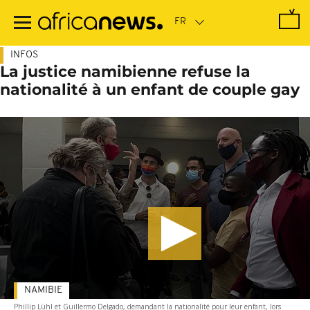
Passer
au
contenu
principal
INFOS
La justice namibienne refuse la
nationalité à un enfant de couple gay
NAMIBIE
Phillip Lühl et Guillermo Delgado, demandant la nationalité pour leur enfant, lors