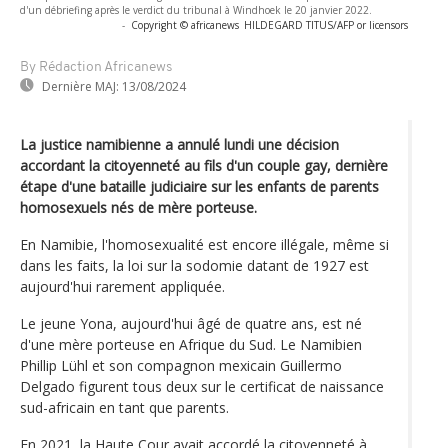
d'un débriefing après le verdict du tribunal à Windhoek le 20 janvier 2022.
-
Copyright © africanews
HILDEGARD TITUS/AFP or licensors
By Rédaction Africanews
Dernière MAJ:
13/08/2024
La justice namibienne a annulé lundi une décision
accordant la citoyenneté au fils d'un couple gay, dernière
étape d'une bataille judiciaire sur les enfants de parents
homosexuels nés de mère porteuse.
En Namibie, l'homosexualité est encore illégale, même si
dans les faits, la loi sur la sodomie datant de 1927 est
aujourd'hui rarement appliquée.
Le jeune Yona, aujourd'hui âgé de quatre ans, est né
d'une mère porteuse en Afrique du Sud. Le Namibien
Phillip Lühl et son compagnon mexicain Guillermo
Delgado figurent tous deux sur le certificat de naissance
sud-africain en tant que parents.
En 2021, la Haute Cour avait accordé la citoyenneté à