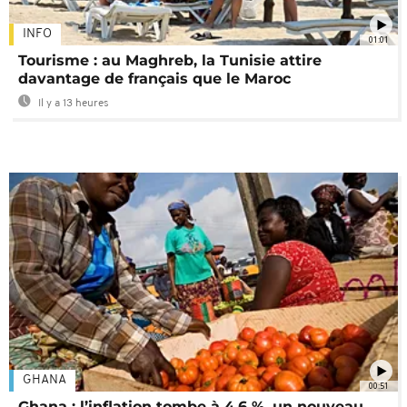
INFO
01:01
Tourisme : au Maghreb, la Tunisie attire
davantage de français que le Maroc
Il y a 13 heures
GHANA
00:51
Ghana : l’inflation tombe à 4,6 %, un nouveau