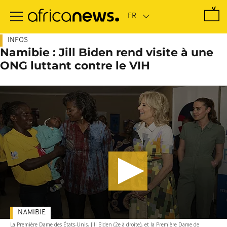
Passer
au
contenu
principal
INFOS
Namibie : Jill Biden rend visite à une
ONG luttant contre le VIH
NAMIBIE
La Première Dame des États-Unis, Jill Biden (2e à droite), et la Première Dame de