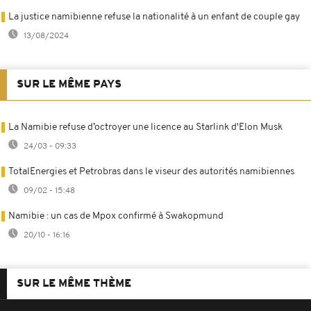
La justice namibienne refuse la nationalité à un enfant de couple gay
13/08/2024
SUR LE MÊME PAYS
La Namibie refuse d’octroyer une licence au Starlink d'Elon Musk
24/03 - 09:33
TotalEnergies et Petrobras dans le viseur des autorités namibiennes
09/02 - 15:48
Namibie : un cas de Mpox confirmé à Swakopmund
20/10 - 16:16
SUR LE MÊME THÈME