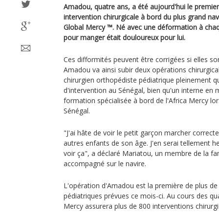
Amadou, quatre ans, a été aujourd'hui le premier
intervention chirurgicale à bord du plus grand nav
Global Mercy ™. Né avec une déformation à cha
pour manger était douloureux pour lui.
Ces difformités peuvent être corrigées si elles so
Amadou va ainsi subir deux opérations chirurgica
chirurgien orthopédiste pédiatrique pleinement qu
d'intervention au Sénégal, bien qu'un interne en 
formation spécialisée à bord de l'Africa Mercy l
Sénégal.
"J'ai hâte de voir le petit garçon marcher correc
autres enfants de son âge. J'en serai tellement h
voir ça", a déclaré Mariatou, un membre de la fam
accompagné sur le navire.
L'opération d'Amadou est la première de plus de
pédiatriques prévues ce mois-ci. Au cours des qu
Mercy assurera plus de 800 interventions chirurgic