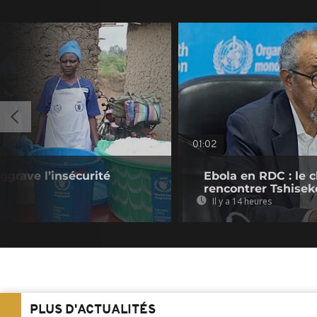
01:02
ggrave l’insécurité
Ebola en RDC : le 
rencontrer Tshisek
Il y a 14 heures
PLUS D'ACTUALITÉS