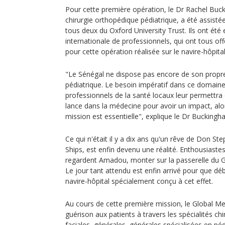
Pour cette première opération, le Dr Rachel Buc
chirurgie orthopédique pédiatrique, a été assist
tous deux du Oxford University Trust. Ils ont été
internationale de professionnels, qui ont tous off
pour cette opération réalisée sur le navire-hôpita
"Le Sénégal ne dispose pas encore de son propre
pédiatrique. Le besoin impératif dans ce domaine 
professionnels de la santé locaux leur permettra 
lance dans la médecine pour avoir un impact, alor
mission est essentielle", explique le Dr Buckingh
Ce qui n'était il y a dix ans qu'un rêve de Don S
Ships, est enfin devenu une réalité. Enthousiastes
regardent Amadou, monter sur la passerelle du G
Le jour tant attendu est enfin arrivé pour que déb
navire-hôpital spécialement conçu à cet effet.
Au cours de cette première mission, le Global Me
guérison aux patients à travers les spécialités chi
faciales, générales, générales spécialisées en pé