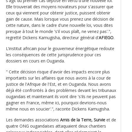
s'agit du premier cas déposé en vertu d'une nouvelle loi.
Elle trouverait des moyens novateurs pour s'assurer que
ceux qui viennent pour obtenir justice, puissent obtenir
gain de cause. Mais lorsque vous prenez une décision de
cette nature, dans le cadre d'une nouvelle loi, vous dites
presque à tout le monde 's'il vous plaît, ne venez pas'.",
regretté Dickens Kamugisha, directeur général d'
AFIEGO
.
L’institut africain pour le gouverneur énergétique redoute
les conséquences de cette jurisprudence pour ces
dossiers en cours en Ouganda.
" Cette décision risque d'avoir des impacts encore plus
importants sur les affaires que nous avons à la cour de
justice de l'Afrique de l'Est, et en Ouganda. Nous avons
déjà été confrontés à des problèmes devant les tribunaux
ougandais et maintenant ils vont dire 's'ils ne peuvent pas
gagner en France, même ici, pourquoi devrions-nous
même nous en soucier'.", raconte Dickens Kamugisha.
Les demandes associations
Amis de la Terre,
Survie
et de
quatre ONG ougandaises attaquaient deux chantiers