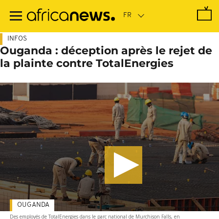
Passer
au
contenu
principal
INFOS
Ouganda : déception après le rejet de
la plainte contre TotalEnergies
OUGANDA
Des employés de TotalEnergies dans le parc national de Murchison Falls, en