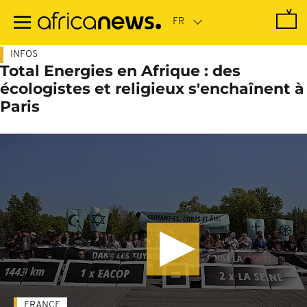
Passer
au
contenu
principal
INFOS
Total Energies en Afrique : des
écologistes et religieux s'enchaînent à
Paris
FRANCE