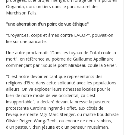
protégées. Et le projet Tilenga, un forage de 419 puits en
Ouganda, dont un tiers dans le parc naturel des
Murchison Falls.
"une aberration d'un point de vue éthique"
"Croyant.es, corps et âmes contre EACOP", pouvait-on
lire sur une pancarte.
Une autre proclamait: "Dans les tuyaux de Total coule la
mort", en référence au poème de Guillaume Apollinaire
commençant par "Sous le pont Mirabeau coule la Seine".
"C'est notre devoir en tant que représentants des
religions d'être dans cette solidarité avec les populations
ailleurs. On va exploiter leurs richesses locales pour le
bien de notre mode de vie occidental, ça c'est
insupportable", a déclaré devant la presse la pasteure
protestante Caroline Ingrand-Hoffet, aux côtés de
l'évêque émérite Mgr Marc Stenger, du maître bouddhiste
Olivier Reigen Wang-Genh, ou encore de deux rabbins,
d'un pasteur, d'un jésuite et d'un penseur musulman.