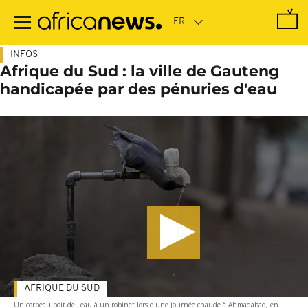
Passer
au
contenu
principal
INFOS
Afrique du Sud : la ville de Gauteng
handicapée par des pénuries d'eau
AFRIQUE DU SUD
Un corbeau boit de l'eau à un robinet lors d'une journée chaude à Ahmadabad, en