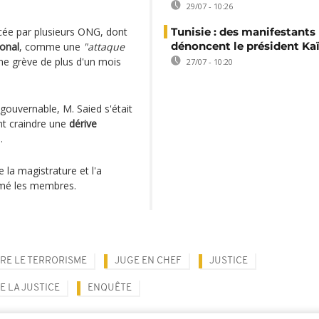
29/07 - 10:26
cée par plusieurs ONG, dont
Tunisie : des manifestants
dénoncent le président Kaï
onal
, comme une
"attaque
une grève de plus d'un mois
27/07 - 10:20
ingouvernable, M. Saied s'était
ant craindre une
dérive
.
e la magistrature et l'a
mmé les membres.
RE LE TERRORISME
JUGE EN CHEF
JUSTICE
E LA JUSTICE
ENQUÊTE