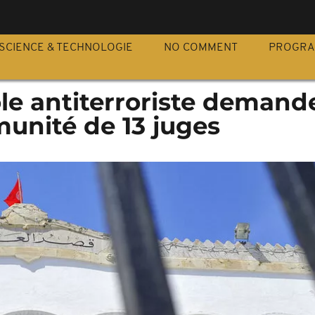
S
SCIENCE & TECHNOLOGIE
NO COMMENT
PROGR
pôle antiterroriste demand
munité de 13 juges