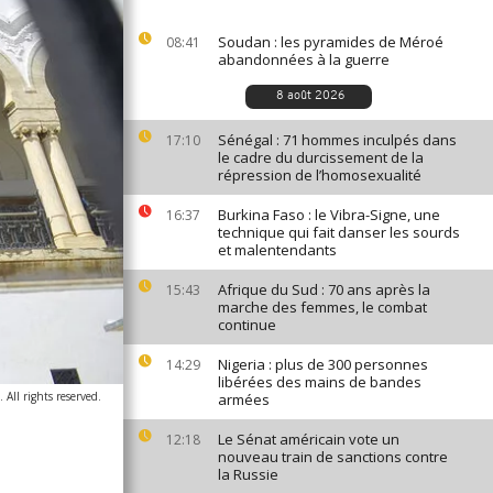
Soudan : les pyramides de Méroé
08:41
abandonnées à la guerre
8 août 2026
Sénégal : 71 hommes inculpés dans
17:10
le cadre du durcissement de la
répression de l’homosexualité
Burkina Faso : le Vibra-Signe, une
16:37
technique qui fait danser les sourds
et malentendants
Afrique du Sud : 70 ans après la
15:43
marche des femmes, le combat
continue
Nigeria : plus de 300 personnes
14:29
libérées des mains de bandes
All rights reserved.
armées
Le Sénat américain vote un
12:18
nouveau train de sanctions contre
la Russie