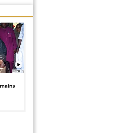
02:08
 mains