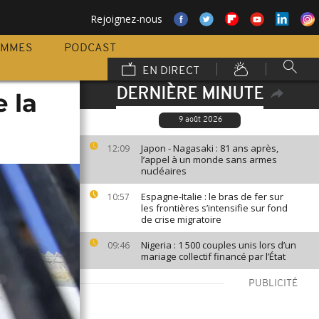
Rejoignez-nous
AMMES
PODCAST
EN DIRECT
DERNIÈRE MINUTE
e la
9 août 2026
Japon - Nagasaki : 81 ans après,
12:09
l’appel à un monde sans armes
nucléaires
Espagne-Italie : le bras de fer sur
10:57
les frontières s’intensifie sur fond
de crise migratoire
Nigeria : 1 500 couples unis lors d’un
09:46
mariage collectif financé par l’État
PUBLICITÉ