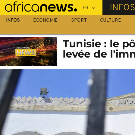
Passer
INFO
au
contenu
INFOS
ECONOMIE
SPORT
CULTURE
principal
Tunisie : le 
levée de l'im