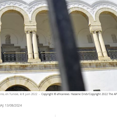
nis, en Tunisie, le 8 juin 2022
-
Copyright © africanews
Hassene Dridi/Copyright 2022 The AP. 
AJ:
13/08/2024