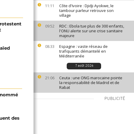
Côte d'Ivoire : Djidji Ayokwe, le
11:11
tambour parleur retrouve son
village
protestent
RDC : Ebola tue plus de 300 enfants,
09:52
t
l'ONU alerte sur une crise sanitaire
majeure
Espagne : vaste réseau de
08:33
Saïed
trafiquants démantelé en
Méditerranée
7 août 2026
Ceuta : une ONG marocaine pointe
21:06
la responsabilité de Madrid et de
Rabat
i nommé
PUBLICITÉ
quent des