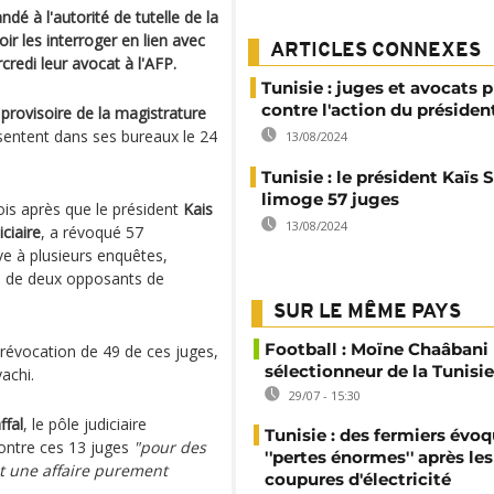
ndé à l'autorité de tutelle de la
ir les interroger en lien avec
ARTICLES CONNEXES
credi leur avocat à l'AFP.
Tunisie : juges et avocats 
contre l'action du présiden
 provisoire de la magistrature
sentent dans ses bureaux le 24
13/08/2024
Tunisie : le président Kaïs 
limoge 57 juges
is après que le président
Kais
13/08/2024
ciaire
, a révoqué 57
ve à plusieurs enquêtes,
ts de deux opposants de
SUR LE MÊME PAYS
Football : Moïne Chaâban
 révocation de 49 de ces juges,
sélectionneur de la Tunisie
achi.
29/07 - 15:30
ffal
, le pôle judiciaire
Tunisie : des fermiers évo
contre ces 13 juges
"pour des
''pertes énormes'' après les
st une affaire purement
coupures d'électricité