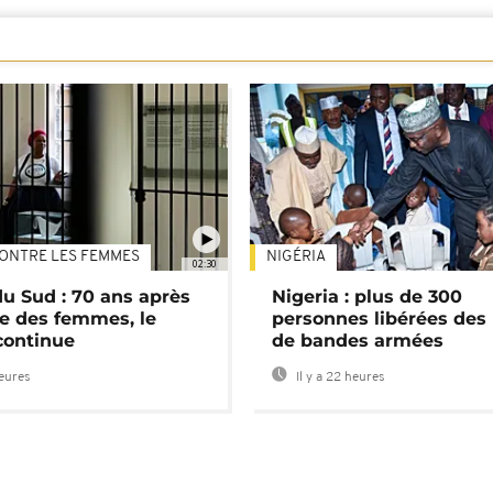
ONTRE LES FEMMES
NIGÉRIA
02:30
du Sud : 70 ans après
Nigeria : plus de 300
e des femmes, le
personnes libérées des
continue
de bandes armées
heures
Il y a 22 heures