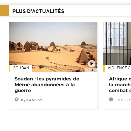
PLUS D'ACTUALITÉS
SOUDAN
VIOLENCE C
01:47
Soudan : les pyramides de
Afrique 
Méroé abandonnées à la
la march
guerre
combat 
Il y a 4 heures
Il y a 20 