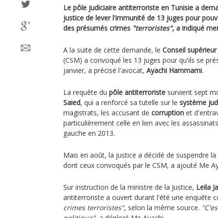
Le pôle judiciaire antiterroriste en Tunisie a dema
justice de lever l'immunité de 13 juges pour pouvo
des présumés crimes
"terroristes"
, a indiqué mer
A la suite de cette demande, le
Conseil supérieur
(CSM) a convoqué les 13 juges pour qu'ils se pré
janvier, a précisé l'avocat,
Ayachi Hammami
.
La requête du
pôle antiterroriste
survient sept mo
Saied
, qui a renforcé sa tutelle sur le
système judi
magistrats, les accusant de
corruption
et d'entra
particulièrement celle en lien avec les assassina
gauche en 2013.
Mais en août, la justice a décidé de suspendre la
dont ceux convoqués par le CSM, a ajouté Me Ay
Sur instruction de la ministre de la Justice,
Leila Ja
antiterroriste a ouvert durant l'été une enquête 
crimes terroristes"
, selon la même source.
"C'e
politique"
, a déploré Me Ayachi.