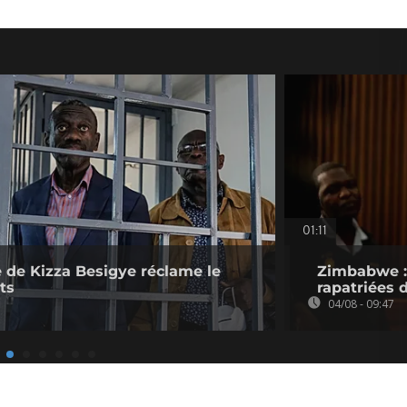
01:11
 de Kizza Besigye réclame le
Zimbabwe : 
ts
rapatriées
04/08 - 09:47