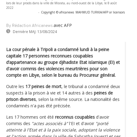
lors de leur procès dans la ville de Misrata, au nord-ouest de la Libye, le 8 août
2022
-
Copyright © africanews
MAHMUD TURKIA/AFP or licensors
avec AFP
By Rédaction Africanews
Dernière MAJ:
13/08/2024
La cour pénale à Tripoli a condamné lundi à la peine
capitale 17 personnes reconnues coupables
d’appartenance au groupe djihadiste Etat islamique (EI) et
d'avoir commis des violences meurtrières pour son
compte en Libye, selon le bureau du Procureur général.
Outre les
17 peines de mort
, le tribunal a condamné deux
suspects à la prison à vie et 14 autres à des
peines de
prison diverses
, selon la même source. La nationalité des
condamnés n'a pas été précisée.
Les 17 hommes ont été
reconnus coupables
d'avoir
commis des
"actes associés à"
l'EI et d'avoir
"porté
atteinte à l'Etat et à la paix sociale, adoptant la violence
et l'action armée dans la ville de Sabratha (ouest) et ses