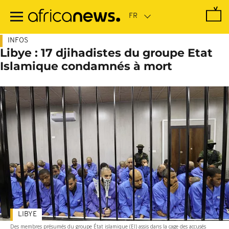
Passer
au
contenu
principal
INFOS
Libye : 17 djihadistes du groupe Etat
Islamique condamnés à mort
LIBYE
Des membres présumés du groupe État islamique (EI) assis dans la cage des accusés