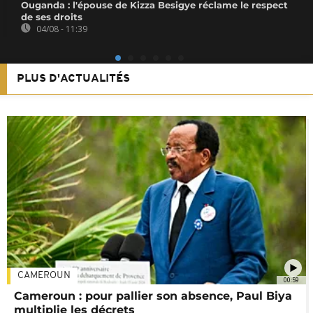
Ouganda : l'épouse de Kizza Besigye réclame le respect
de ses droits
04/08 - 11:39
PLUS D'ACTUALITÉS
CAMEROUN
00:59
Cameroun : pour pallier son absence, Paul Biya
multiplie les décrets