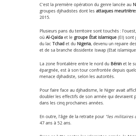
C'est la première opération du genre lancée au
N
groupes djihadistes dont les
attaques meurtrière
2015.
Plusieurs pans du territoire sont touchés : l'oues
où
Al-Qaïda
et le
groupe État islamique
(EI) sont 
du lac
Tchad
et du
Nigeria
, devenu un repaire de
et de sa branche dissidente Iswap (Etat islamique 
La zone frontalière entre le nord du
Bénin
et le s
épargnée, est à son tour confrontée depuis quel
menace djihadiste, selon les autorités.
Pour faire face au djihadisme, le Niger avait affi
doubler les effectifs de son armée qui devraient
dans les cinq prochaines années.
En outre, l'âge de la retraite pour
"les militaires
47 ans à 52 ans.