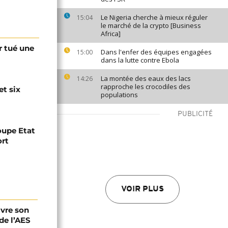
Le Nigeria cherche à mieux réguler
15:04
le marché de la crypto [Business
Africa]
r tué une
Dans l'enfer des équipes engagées
15:00
dans la lutte contre Ebola
La montée des eaux des lacs
14:26
rapproche les crocodiles des
et six
populations
PUBLICITÉ
roupe Etat
rt
VOIR PLUS
ivre son
de l’AES