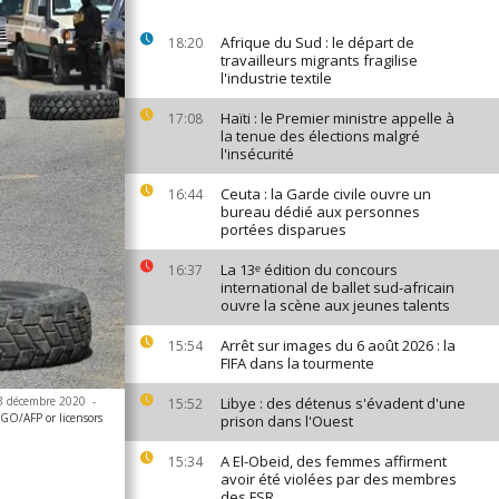
Afrique du Sud : le départ de
18:20
travailleurs migrants fragilise
l'industrie textile
Haïti : le Premier ministre appelle à
17:08
la tenue des élections malgré
l'insécurité
Ceuta : la Garde civile ouvre un
16:44
bureau dédié aux personnes
portées disparues
La 13ᵉ édition du concours
16:37
international de ballet sud-africain
ouvre la scène aux jeunes talents
Arrêt sur images du 6 août 2026 : la
15:54
FIFA dans la tourmente
 23 décembre 2020
-
Libye : des détenus s'évadent d'une
15:52
O/AFP or licensors
prison dans l'Ouest
A El-Obeid, des femmes affirment
15:34
avoir été violées par des membres
des FSR