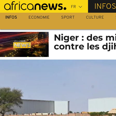
Passer
INFO
au
contenu
INFOS
ECONOMIE
SPORT
CULTURE
principal
Niger : des mi
contre les dj