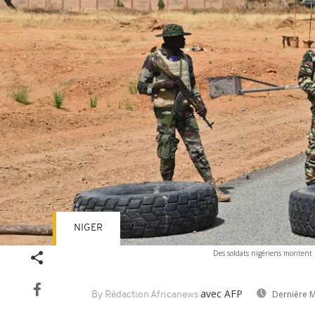
NIGER
Des soldats nigériens montent l
avec AFP
Dernière M
By Rédaction Africanews