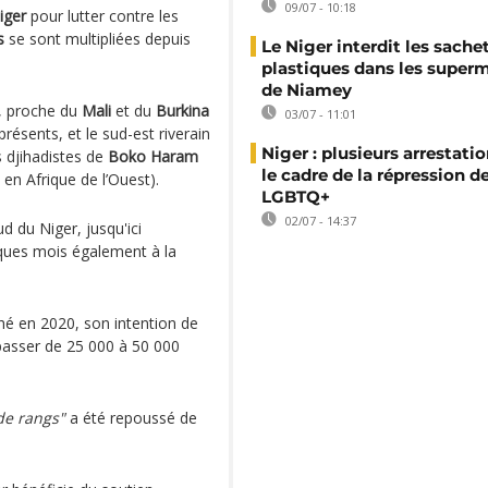
09/07 - 10:18
iger
pour lutter contre les
s
se sont multipliées depuis
Le Niger interdit les sache
plastiques dans les super
de Niamey
t, proche du
Mali
et du
Burkina
03/07 - 11:01
présents, et le sud-est riverain
Niger : plusieurs arrestati
s djihadistes de
Boko Haram
le cadre de la répression d
en Afrique de l’Ouest).
LGBTQ+
02/07 - 14:37
ud du Niger, jusqu'ici
ques mois également à la
ché en 2020, son intention de
 passer de 25 000 à 50 000
 de rangs"
a été repoussé de