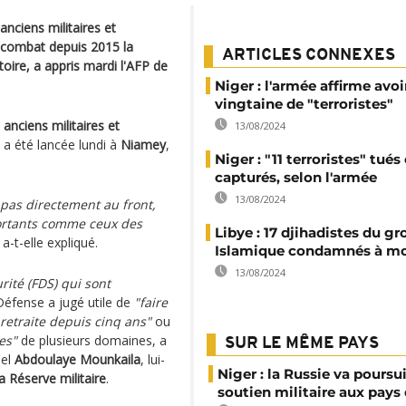
anciens militaires et
i combat depuis 2015 la
ARTICLES CONNEXES
toire, a appris mardi l'AFP de
Niger : l'armée affirme avoi
vingtaine de "terroristes"
 anciens militaires et
13/08/2024
a été lancée lundi à
Niamey
,
Niger : "11 terroristes" tués 
capturés, selon l'armée
13/08/2024
 pas directement au front,
portants comme ceux des
Libye : 17 djihadistes du g
a-t-elle expliqué.
Islamique condamnés à mo
13/08/2024
rité (FDS) qui sont
 Défense a jugé utile de
"faire
retraite depuis cinq ans"
ou
es"
de plusieurs domaines, a
SUR LE MÊME PAYS
nel
Abdoulaye Mounkaila
, lui-
Niger : la Russie va poursu
 Réserve militaire
.
soutien militaire aux pays 