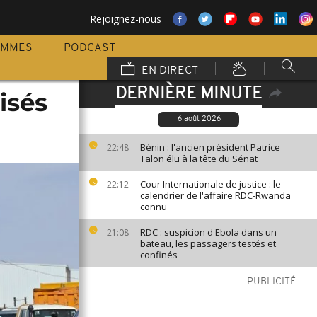
Rejoignez-nous
AMMES
PODCAST
EN DIRECT
DERNIÈRE MINUTE
lisés
6 août 2026
Bénin : l'ancien président Patrice
22:48
Talon élu à la tête du Sénat
Cour Internationale de justice : le
22:12
calendrier de l'affaire RDC-Rwanda
connu
RDC : suspicion d'Ebola dans un
21:08
bateau, les passagers testés et
confinés
PUBLICITÉ