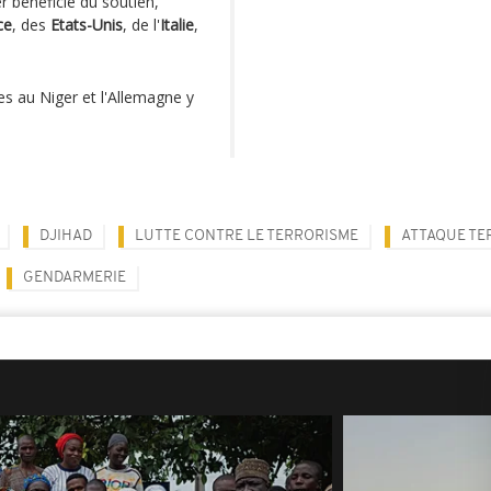
r bénéficie du soutien,
ce
, des
Etats-Unis
, de l'
Italie
,
es au Niger et l'Allemagne y
DJIHAD
LUTTE CONTRE LE TERRORISME
ATTAQUE TE
GENDARMERIE