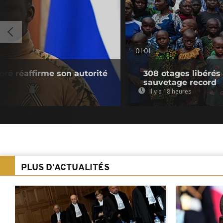
01:01
oré réaffirme son autorité
308 otages libérés
sauvetage record
Il y a 18 heures
PLUS D'ACTUALITÉS