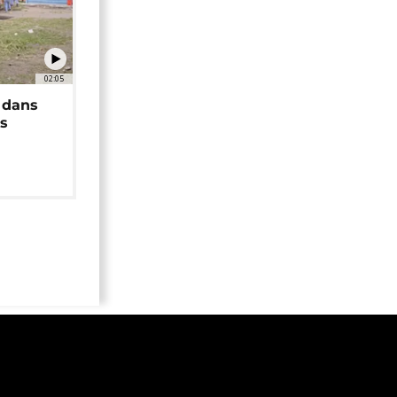
02:05
 dans
rs