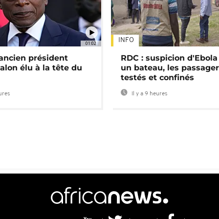
INFO
01:02
'ancien président
RDC : suspicion d'Ebola
alon élu à la tête du
un bateau, les passage
testés et confinés
eures
Il y a 9 heures