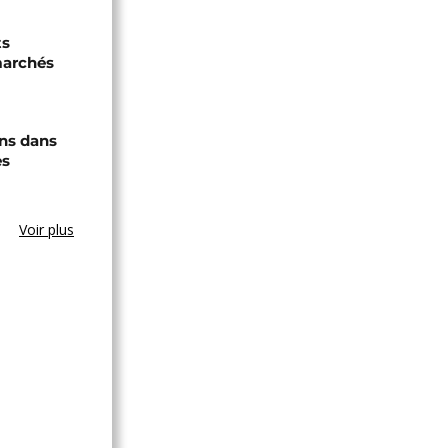
ts
marchés
ons dans
es
Voir plus