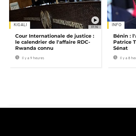
KIGALI
INFO
01:16
Cour Internationale de justice :
Bénin : l
le calendrier de l'affaire RDC-
Patrice T
Rwanda connu
Sénat
Il y a 9 heures
Il y a 8 h