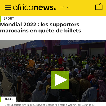
Passer
au
contenu
principal
SPORT
Mondial 2022 : les supporters
marocains en quête de billets
QATAR
Des supporters font la queue devant le stade Al Janoub à Wakrah, au Qatar, le 13