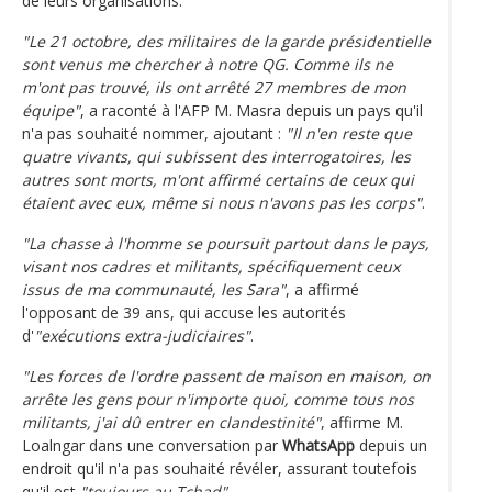
de leurs organisations.
"Le 21 octobre, des militaires de la garde présidentielle
sont venus me chercher à notre QG. Comme ils ne
m'ont pas trouvé, ils ont arrêté 27 membres de mon
équipe"
, a raconté à l'AFP M. Masra depuis un pays qu'il
n'a pas souhaité nommer, ajoutant :
"Il n'en reste que
quatre vivants, qui subissent des interrogatoires, les
autres sont morts, m'ont affirmé certains de ceux qui
étaient avec eux, même si nous n'avons pas les corps"
.
"La chasse à l'homme se poursuit partout dans le pays,
visant nos cadres et militants, spécifiquement ceux
issus de ma communauté, les Sara"
, a affirmé
l'opposant de 39 ans, qui accuse les autorités
d'
"exécutions extra-judiciaires"
.
"Les forces de l'ordre passent de maison en maison, on
arrête les gens pour n'importe quoi, comme tous nos
militants, j'ai dû entrer en clandestinité"
, affirme M.
Loalngar dans une conversation par
WhatsApp
depuis un
endroit qu'il n'a pas souhaité révéler, assurant toutefois
qu'il est
"toujours au Tchad"
.