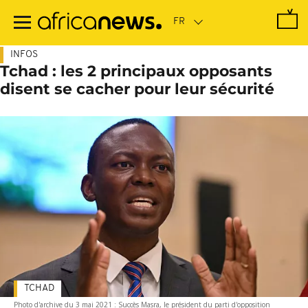
Passer
au
contenu
principal
INFOS
Tchad : les 2 principaux opposants
disent se cacher pour leur sécurité
TCHAD
Photo d'archive du 3 mai 2021 : Succès Masra, le président du parti d'opposition