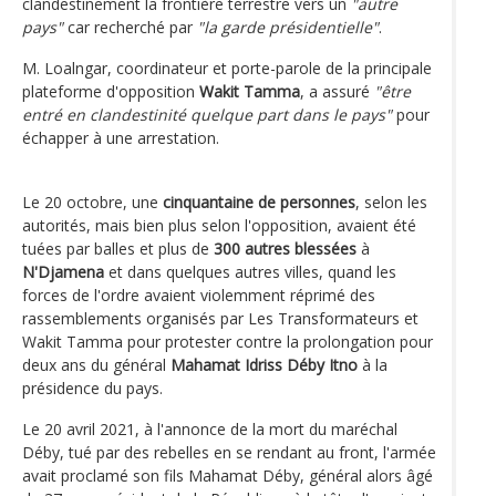
clandestinement la frontière terrestre vers un
"autre
pays"
car recherché par
"la garde présidentielle"
.
M. Loalngar, coordinateur et porte-parole de la principale
plateforme d'opposition
Wakit Tamma
, a assuré
"être
entré en clandestinité quelque part dans le pays"
pour
échapper à une arrestation.
Le 20 octobre, une
cinquantaine de personnes
, selon les
autorités, mais bien plus selon l'opposition, avaient été
tuées par balles et plus de
300 autres blessées
à
N'Djamena
et dans quelques autres villes, quand les
forces de l'ordre avaient violemment réprimé des
rassemblements organisés par Les Transformateurs et
Wakit Tamma pour protester contre la prolongation pour
deux ans du général
Mahamat Idriss Déby Itno
à la
présidence du pays.
Le 20 avril 2021, à l'annonce de la mort du maréchal
Déby, tué par des rebelles en se rendant au front, l'armée
avait proclamé son fils Mahamat Déby, général alors âgé