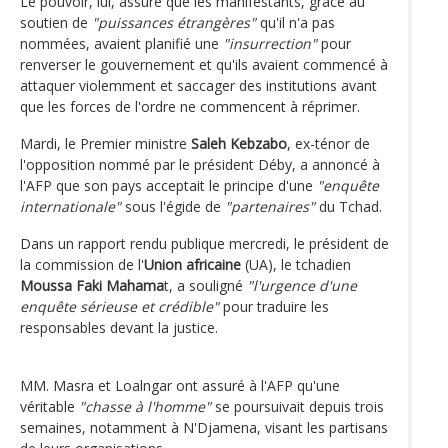
Le pouvoir, lui, assure que les manifestants, grâce au
soutien de
"puissances étrangères"
qu'il n'a pas
nommées, avaient planifié une
"insurrection"
pour
renverser le gouvernement et qu'ils avaient commencé à
attaquer violemment et saccager des institutions avant
que les forces de l'ordre ne commencent à réprimer.
Mardi, le Premier ministre
Saleh Kebzabo
, ex-ténor de
l'opposition nommé par le président Déby, a annoncé à
l'AFP que son pays acceptait le principe d'une
"enquête
internationale"
sous l'égide de
"partenaires"
du Tchad.
Dans un rapport rendu publique mercredi, le président de
la commission de l'
Union africaine
(UA), le tchadien
Moussa Faki Mahama
t, a souligné
"l'urgence d'une
enquête sérieuse et crédible"
pour traduire les
responsables devant la justice.
MM. Masra et Loalngar ont assuré à l'AFP qu'une
véritable
"chasse à l'homme"
se poursuivait depuis trois
semaines, notamment à N'Djamena, visant les partisans