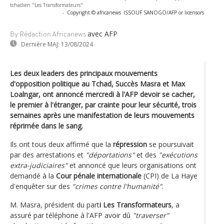
tchadien "Les Transformateurs"
-
Copyright © africanews
ISSOUF SANOGO/AFP or licensors
avec AFP
By Rédaction Africanews
Dernière MAJ:
13/08/2024
Les deux leaders des principaux mouvements
d'opposition politique au Tchad, Succès Masra et Max
Loalngar, ont annoncé mercredi à l'AFP devoir se cacher,
le premier à l'étranger, par crainte pour leur sécurité, trois
semaines après une manifestation de leurs mouvements
réprimée dans le sang.
Ils ont tous deux affirmé que la
répression
se poursuivait
par des arrestations et
"déportations"
et des
"exécutions
extra-judiciaires"
et annoncé que leurs organisations ont
demandé à la
Cour pénale internationale
(CPI) de La Haye
d'enquêter sur des
"crimes contre l'humanité"
.
M. Masra, président du part
i Les Transformateurs
, a
assuré par téléphone à l'AFP avoir dû
"traverser"