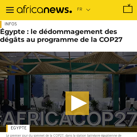
Passer
au
contenu
principal
INFOS
Égypte : le dédommagement des
dégâts au programme de la COP27
EGYPTE
Le premier jour du sommet de la COP27, dans la station balnéaire égyptienne de