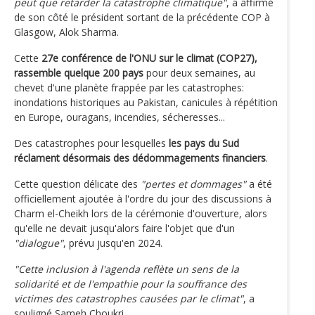
peut que retarder la catastrophe climatique"
, a affirmé
de son côté le président sortant de la précédente COP à
Glasgow, Alok Sharma.
Cette
27e conférence de l'ONU sur le climat (COP27),
rassemble quelque 200 pays
pour deux semaines, au
chevet d'une planète frappée par les catastrophes:
inondations historiques au Pakistan, canicules à répétition
en Europe, ouragans, incendies, sécheresses...
Des catastrophes pour lesquelles
les pays du Sud
réclament désormais des dédommagements financiers
.
Cette question délicate des
"pertes et dommages"
a été
officiellement ajoutée à l'ordre du jour des discussions à
Charm el-Cheikh lors de la cérémonie d'ouverture, alors
qu'elle ne devait jusqu'alors faire l'objet que d'un
"dialogue"
, prévu jusqu'en 2024.
"Cette inclusion à l'agenda reflète un sens de la
solidarité et de l'empathie pour la souffrance des
victimes des catastrophes causées par le climat"
, a
souligné Sameh Choukri.