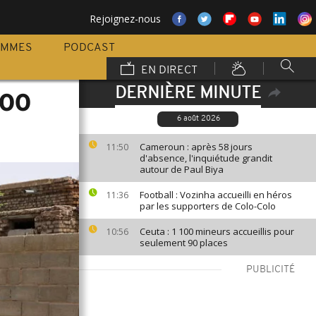
Rejoignez-nous
AMMES
PODCAST
EN DIRECT
DERNIÈRE MINUTE
500
6 août 2026
Cameroun : après 58 jours
11:50
d'absence, l'inquiétude grandit
autour de Paul Biya
Football : Vozinha accueilli en héros
11:36
par les supporters de Colo-Colo
Ceuta : 1 100 mineurs accueillis pour
10:56
seulement 90 places
PUBLICITÉ