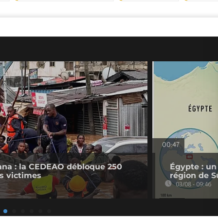
00:47
ana : la CEDEAO débloque 250
Égypte : un
es victimes
région de S
03/08 - 09:46