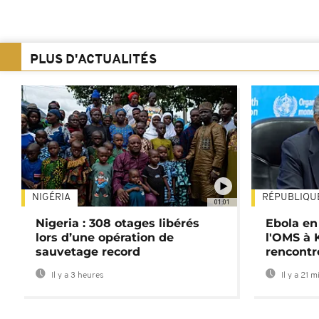
PLUS D'ACTUALITÉS
NIGÉRIA
RÉPUBLIQU
01:01
Nigeria : 308 otages libérés
Ebola en
lors d’une opération de
l'OMS à 
sauvetage record
rencontr
Il y a 3 heures
Il y a 21 m