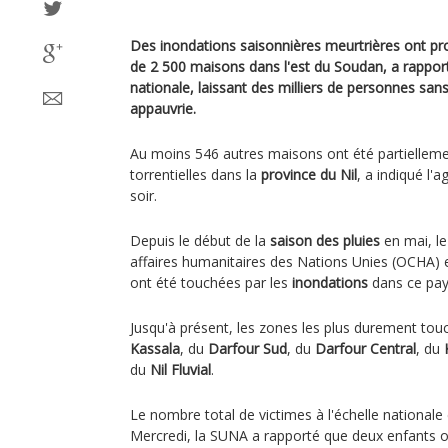
Des inondations saisonnières meurtrières ont pr
de 2 500 maisons dans l'est du Soudan, a rappor
nationale, laissant des milliers de personnes san
appauvrie.
Au moins 546 autres maisons ont été partiellemen
torrentielles dans la
province du Nil
, a indiqué l
soir.
Depuis le début de la
saison des pluies
en mai, le
affaires humanitaires des Nations Unies (OCHA)
ont été touchées par les
inondations
dans ce pays
Jusqu'à présent, les zones les plus durement tou
Kassala
, du
Darfour Sud
, du
Darfour Central
, du
du
Nil Fluvial
.
Le nombre total de victimes à l'échelle nationale
Mercredi, la SUNA a rapporté que deux enfants on