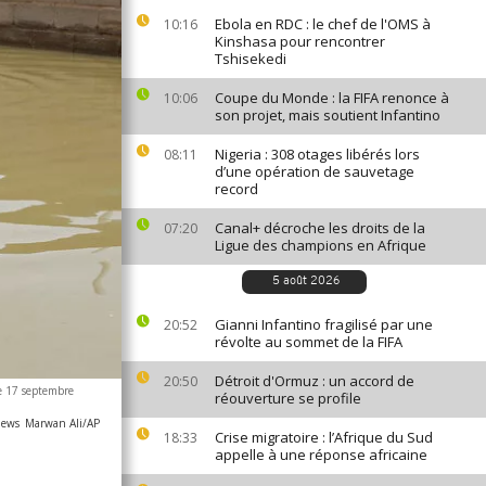
Ebola en RDC : le chef de l'OMS à
10:16
Kinshasa pour rencontrer
Tshisekedi
Coupe du Monde : la FIFA renonce à
10:06
son projet, mais soutient Infantino
Nigeria : 308 otages libérés lors
08:11
d’une opération de sauvetage
record
Canal+ décroche les droits de la
07:20
Ligue des champions en Afrique
5 août 2026
Gianni Infantino fragilisé par une
20:52
révolte au sommet de la FIFA
Détroit d'Ormuz : un accord de
20:50
e 17 septembre
réouverture se profile
news
Marwan Ali/AP
Crise migratoire : l’Afrique du Sud
18:33
appelle à une réponse africaine