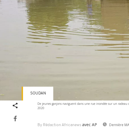
SOUDAN
De jeunes garçons naviguent dans une rue inondée sur un radeau d
2020
avec AP
Dernière MA
By Rédaction Africanews