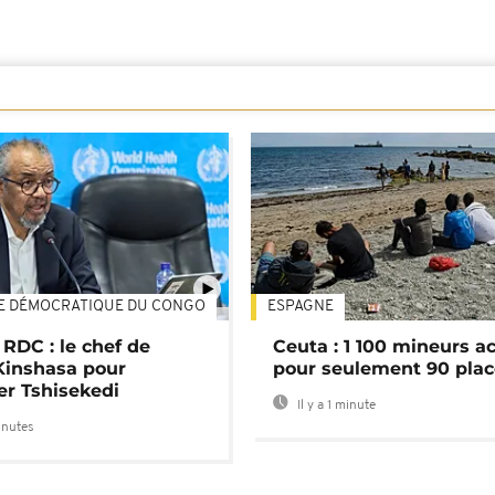
E DÉMOCRATIQUE DU CONGO
ESPAGNE
01:02
 RDC : le chef de
Ceuta : 1 100 mineurs ac
Kinshasa pour
pour seulement 90 pla
er Tshisekedi
Il y a 1 minute
inutes