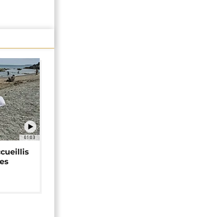
01:03
cueillis
ces