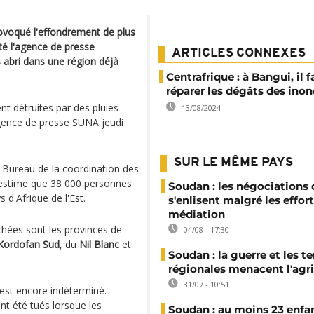
ovoqué l'effondrement de plus
té l'agence de presse
ARTICLES CONNEXES
s abri dans une région déjà
Centrafrique : à Bangui, il f
réparer les dégâts des ino
t détruites par des pluies
13/08/2024
'agence de presse SUNA jeudi
SUR LE MÊME PAYS
 Bureau de la coordination des
 estime que 38 000 personnes
Soudan : les négociations 
 d'Afrique de l'Est.
s'enlisent malgré les effor
médiation
chées sont les provinces de
04/08 - 17:30
Kordofan Sud
, du
Nil Blanc
et
Soudan : la guerre et les t
régionales menacent l'agri
31/07 - 10:51
 est encore indéterminé.
t été tués lorsque les
Soudan : au moins 23 enfa