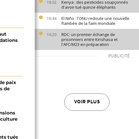
Kenya : des pesticides soupçonnés
18:02
d'avoir tué quinze éléphants
El Niño : l'ONU redoute une nouvelle
16:44
flambée de la faim mondiale
aut
RDC: un premier échange de
16:20
prisonniers entre Kinshasa et
ndations
l'AFC/M23 en préparation
PUBLICITÉ
de paix
ts de
VOIR PLUS
ensions
culture
nts tués