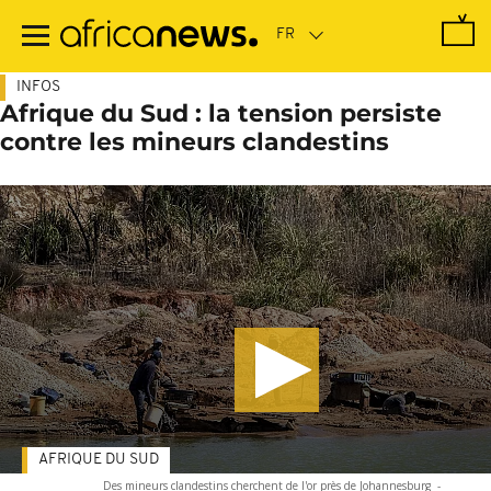
Passer
au
contenu
principal
INFOS
Afrique du Sud : la tension persiste
contre les mineurs clandestins
AFRIQUE DU SUD
Des mineurs clandestins cherchent de l'or près de Johannesburg
-