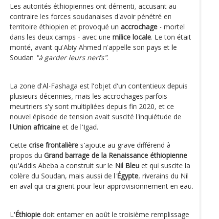
Les autorités éthiopiennes ont démenti, accusant au
contraire les forces soudanaises d'avoir pénétré en
territoire éthiopien et provoqué un
accrochage
- mortel
dans les deux camps - avec une
milice locale
. Le ton était
monté, avant qu'Abiy Ahmed n'appelle son pays et le
Soudan
"à garder leurs nerfs"
.
La zone d'Al-Fashaga est l'objet d'un contentieux depuis
plusieurs décennies, mais les accrochages parfois
meurtriers s'y sont multipliées depuis fin 2020, et ce
nouvel épisode de tension avait suscité l'inquiétude de
l'
Union africaine
et de l'Igad.
Cette
crise frontalière
s'ajoute au grave différend à
propos du
Grand barrage de la Renaissance éthiopienne
qu'Addis Abeba a construit sur le
Nil Bleu
et qui suscite la
colère du Soudan, mais aussi de l'
Égypte
, riverains du Nil
en aval qui craignent pour leur approvisionnement en eau.
L'
Éthiopie
doit entamer en août le troisième remplissage