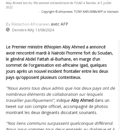
Abiy Ahmed lors du 39e sommet extraordinaire de l'IGAD à Nairobi, le 5 juillet
2022
-
Copyright © africanews
TONY KARUMBA/AFP or licensors
avec AFP
By Rédaction Africanews
Dernière MAJ:
13/08/2024
Le Premier ministre éthiopien Abiy Ahmed a annoncé
avoir rencontré mardi à Nairobi l'homme fort du Soudan,
le général Abdel Fattah al-Burhane, en marge d'un
sommet de l'organisation est-africaine Igad, quelques
jours après un nouvel incident frontalier entre les deux
pays qu'opposent plusieurs contentieux.
"Nous avons tous deux admis que nos deux pays ont de
nombreux éléments de collaboration sur lesquels
travailler pacifiquement"
, indique
Abiy Ahmed
dans un
tweet sur son compte officiel, accompagné de photos
montrant les deux dirigeants discutant souriants.
"Nos liens communs surpassent quelconque différend.
Nous nous sommes tous deux engagés au dialogue et à