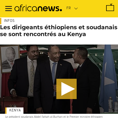
Passer
au
contenu
principal
INFOS
Les dirigeants éthiopiens et soudanais
se sont rencontrés au Kenya
KENYA
Le président soudanais Abdel Fattah al-Burhan et le Premier ministre éthiopien