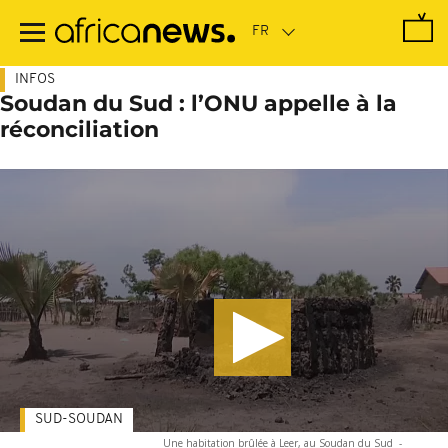
Passer
au
contenu
principal
INFOS
Soudan du Sud : l’ONU appelle à la
réconciliation
SUD-SOUDAN
Une habitation brûlée à Leer, au Soudan du Sud
-