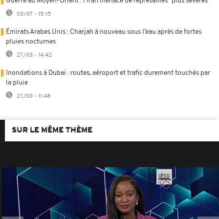
Guerre au Moyen-Orient : l’Iran menace de représailles "plus sévères"
03/07 - 15:15
Émirats Arabes Unis : Charjah à nouveau sous l’eau après de fortes
pluies nocturnes
27/03 - 14:42
Inondations à Dubaï : routes, aéroport et trafic durement touchés par
la pluie
27/03 - 11:48
SUR LE MÊME THÈME