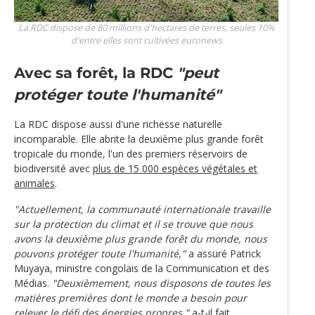
La RDC dispose de 80 millions d'hectares de terres, seules 10%
d'entre elles sont cultivées
euronews
Avec sa forêt, la RDC
"peut
protéger toute l'humanité"
La RDC dispose aussi d'une richesse naturelle
incomparable. Elle abrite la deuxième plus grande forêt
tropicale du monde, l'un des premiers réservoirs de
biodiversité avec
plus de 15 000 espèces végétales et
animales
.
"Actuellement, la communauté internationale travaille
sur la protection du climat et il se trouve que nous
avons la deuxième plus grande forêt du monde, nous
pouvons protéger toute l'humanité,"
a assuré Patrick
Muyaya, ministre congolais de la Communication et des
Médias.
"Deuxièmement, nous disposons de toutes les
matières premières dont le monde a besoin pour
relever le défi des énergies propres,"
a-t-il fait