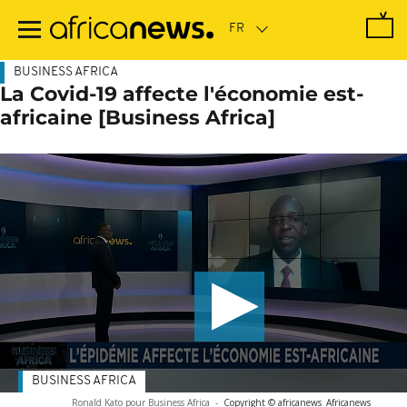
Passer
au
contenu
principal
BUSINESS AFRICA
La Covid-19 affecte l'économie est-
africaine [Business Africa]
BUSINESS AFRICA
Ronald Kato pour Business Africa
-
Copyright © africanews
Africanews