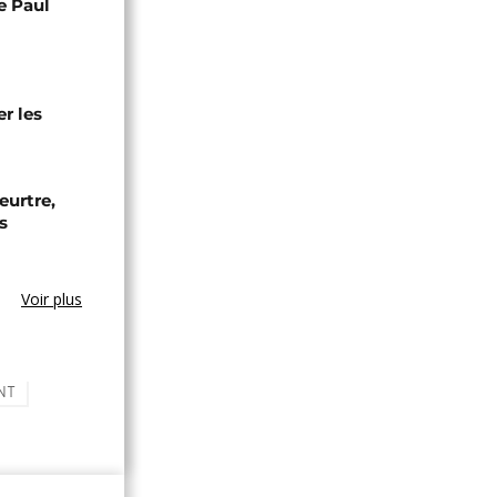
e Paul
r les
eurtre,
s
Voir plus
NT