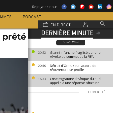
Rejoignez-nous
AMMES
PODCAST
EN DIRECT
DERNIÈRE MINUTE
 prêté
5 août 2026
Gianni Infantino fragilisé par une
20:52
révolte au sommet de la FIFA
Détroit d'Ormuz : un accord de
20:50
réouverture se profile
Crise migratoire : l’Afrique du Sud
18:33
appelle à une réponse africaine
PUBLICITÉ