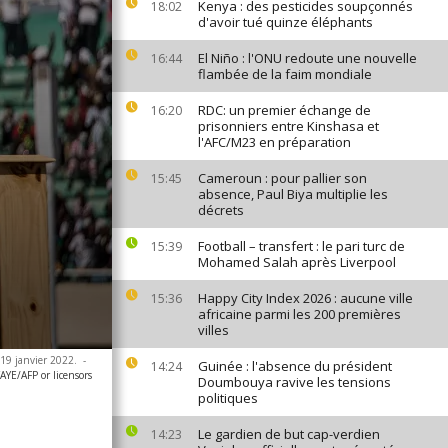
Kenya : des pesticides soupçonnés
18:02
d'avoir tué quinze éléphants
El Niño : l'ONU redoute une nouvelle
16:44
flambée de la faim mondiale
RDC: un premier échange de
16:20
prisonniers entre Kinshasa et
l'AFC/M23 en préparation
Cameroun : pour pallier son
15:45
absence, Paul Biya multiplie les
décrets
Football – transfert : le pari turc de
15:39
Mohamed Salah après Liverpool
Happy City Index 2026 : aucune ville
15:36
africaine parmi les 200 premières
villes
 19 janvier 2022.
-
Guinée : l'absence du président
14:24
/AFP or licensors
Doumbouya ravive les tensions
politiques
Le gardien de but cap-verdien
14:23