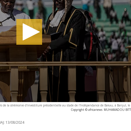
 de la cérémonie d'investiture présidentielle au stade de l'Indépendance de Bakau, à Banjul, le
Copyright © africanews
MUHAMADOU BITTAYE
AJ:
13/08/2024