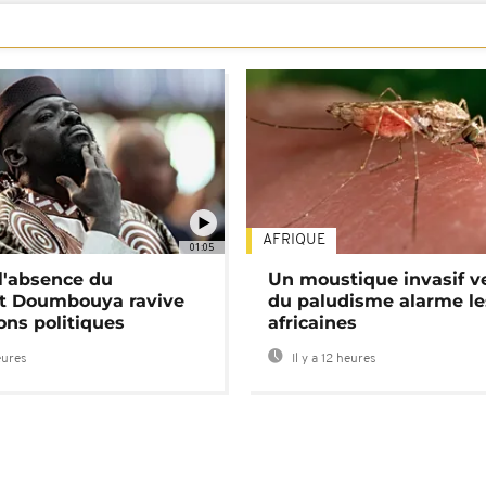
AFRIQUE
01:05
 l'absence du
Un moustique invasif v
nt Doumbouya ravive
du paludisme alarme les
ons politiques
africaines
eures
Il y a 12 heures