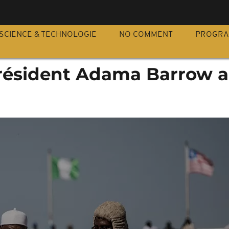
S
SCIENCE & TECHNOLOGIE
NO COMMENT
PROGR
président Adama Barrow a