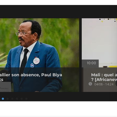
10:00
llier son absence, Paul Biya
Mali : quel
ts
? [Africane
04/08 - 14:24