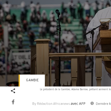
GAMBIE
Volume
Le président de la Gambie, Adama Barrow, prêtant serment lors
90%
avec AFP
Dernière M
By Rédaction Africanews