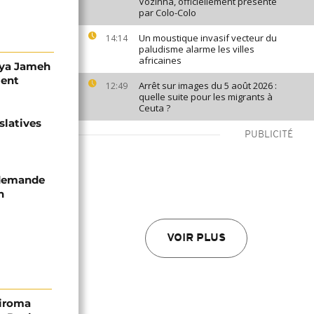
Vozinha, officiellement présenté
par Colo-Colo
Un moustique invasif vecteur du
14:14
paludisme alarme les villes
africaines
hya Jameh
ment
Arrêt sur images du 5 août 2026 :
12:49
quelle suite pour les migrants à
Ceuta ?
slatives
PUBLICITÉ
 demande
n
VOIR PLUS
hiroma