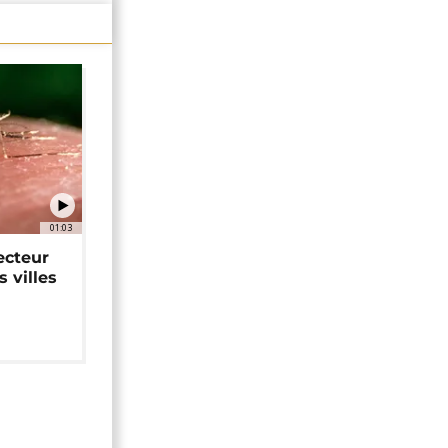
01:03
ecteur
 villes