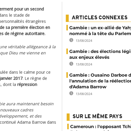
serment pour un second
dans le stade de
ARTICLES CONNEXES
 personnalités étrangères
de sa première élection en
Gambie : un ex-allié de Ya
es de régime autoritaire.
nommé à la tête du Parle
13/08/2024
une véritable allégeance à la
Gambie : des élections légi
 que Dieu me vienne en
aux enjeux élevés
13/08/2024
oulée dans le calme pour ce
Gambie : Ousaino Darboe
 janvier 2017
. Le règne de
l'annulation de la réélectio
, dont la
répression
d'Adama Barrow
13/08/2024
mbie aura maintenant besoin
 nouveaux cadres
développement, et des
SUR LE MÊME PAYS
continué Adama Barrow dans
Cameroun : l'opposant Tc