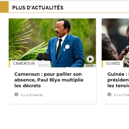
PLUS D'ACTUALITÉS
CAMEROUN
GUINÉE
00:59
Cameroun : pour pallier son
Guinée :
absence, Paul Biya multiplie
préside
les décrets
les tensi
Il y a 10 heures
Il y a 12 h