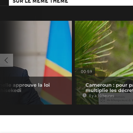
SUR LE MÊME THÈME
00:59
nelle approuve la loi
Cameroun : pour pa
shisekedi
multiplie les décre
Il y a 10 heures