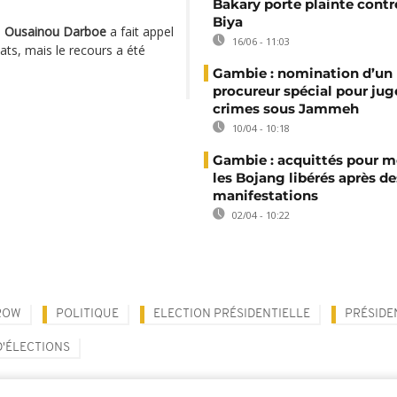
Bakary porte plainte contr
Biya
n
Ousainou Darboe
a fait appel
16/06 - 11:03
ats, mais le recours a été
Gambie : nomination d’un
procureur spécial pour juge
crimes sous Jammeh
10/04 - 10:18
Gambie : acquittés pour m
les Bojang libérés après de
manifestations
02/04 - 10:22
ROW
POLITIQUE
ELECTION PRÉSIDENTIELLE
PRÉSIDE
D'ÉLECTIONS